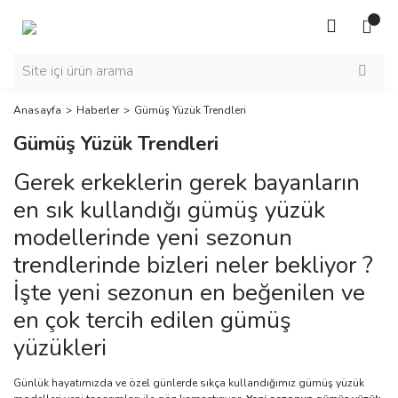
Anasayfa
Haberler
Gümüş Yüzük Trendleri
Gümüş Yüzük Trendleri
Gerek erkeklerin gerek bayanların
en sık kullandığı gümüş yüzük
modellerinde yeni sezonun
trendlerinde bizleri neler bekliyor ?
İşte yeni sezonun en beğenilen ve
en çok tercih edilen gümüş
yüzükleri
Günlük hayatımızda ve özel günlerde sıkça kullandığımız gümüş yüzük