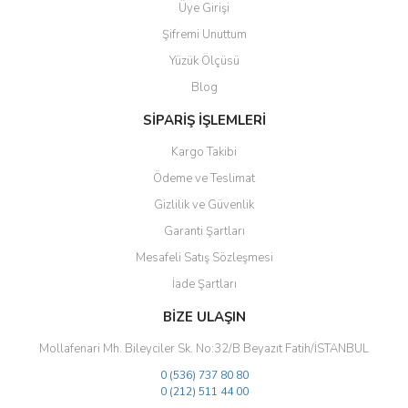
Üye Girişi
Şifremi Unuttum
Yüzük Ölçüsü
Blog
SİPARİŞ İŞLEMLERİ
Kargo Takibi
Ödeme ve Teslimat
Gizlilik ve Güvenlik
Garanti Şartları
Mesafeli Satış Sözleşmesi
İade Şartları
BİZE ULAŞIN
Mollafenari Mh. Bileyciler Sk. No:32/B Beyazıt Fatih/İSTANBUL
0 (536) 737 80 80
0 (212) 511 44 00