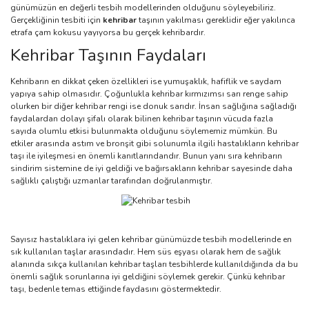
günümüzün en değerli tesbih modellerinden olduğunu söyleyebiliriz.
Gerçekliğinin tesbiti için
kehribar
taşının yakılması gereklidir eğer yakılınca
etrafa çam kokusu yayıyorsa bu gerçek kehribardır.
Kehribar Taşının Faydaları
Kehribarın en dikkat çeken özellikleri ise yumuşaklık, hafiflik ve saydam
yapıya sahip olmasıdır. Çoğunlukla kehribar kırmızımsı sarı renge sahip
olurken bir diğer kehribar rengi ise donuk sarıdır. İnsan sağlığına sağladığı
faydalardan dolayı şifalı olarak bilinen kehribar taşının vücuda fazla
sayıda olumlu etkisi bulunmakta olduğunu söylememiz mümkün. Bu
etkiler arasında astım ve bronşit gibi solunumla ilgili hastalıkların kehribar
taşı ile iyileşmesi en önemli kanıtlarındandır. Bunun yanı sıra kehribarın
sindirim sistemine de iyi geldiği ve bağırsakların kehribar sayesinde daha
sağlıklı çalıştığı uzmanlar tarafından doğrulanmıştır.
Sayısız hastalıklara iyi gelen kehribar günümüzde tesbih modellerinde en
sık kullanılan taşlar arasındadır. Hem süs eşyası olarak hem de sağlık
alanında sıkça kullanılan kehribar taşları tesbihlerde kullanıldığında da bu
önemli sağlık sorunlarına iyi geldiğini söylemek gerekir. Çünkü kehribar
taşı, bedenle temas ettiğinde faydasını göstermektedir.