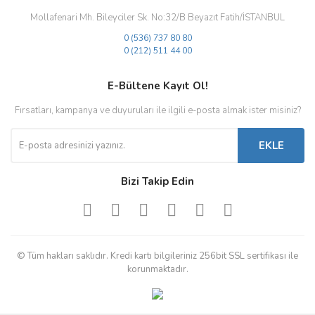
Mollafenari Mh. Bileyciler Sk. No:32/B Beyazıt Fatih/İSTANBUL
0 (536) 737 80 80
0 (212) 511 44 00
E-Bültene Kayıt Ol!
Fırsatları, kampanya ve duyuruları ile ilgili e-posta almak ister misiniz?
EKLE
Bizi Takip Edin
© Tüm hakları saklıdır. Kredi kartı bilgileriniz 256bit SSL sertifikası ile
korunmaktadır.