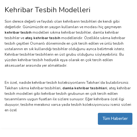
Kehribar Tesbih Modelleri
Son derece değerli ve faydalı olan kehribarın tesbihleri de kendi gibi
değerlidir. Günümüzde en yaygın kullanılan ve modası hiç geçmeyen
kehribar tesbih
modelleri sıkma kehribar tesbihler, damla kehribar
tesbihler ve
ateş kehribar tesbih
modelleridir. Özellikle sıkma kehribar
tesbih çeşitleri Osmanlı döneminde en çok tercih edilen ve ünlü tesbih
ustalarının en sık kullandığı tesbihler olduğunu ayrıca belirtmek isteriz.
Kehribar tesbihler tesbihlerin en üst grubu olduğunu söyleyebiliriz. Bu
yüzden kehribar tesbih hediyelik eşya olarak en çok tercih edilen
aksesuarlar arasında yer almaktadır.
En özel, nadide kehribar tesbih koleksiyonlarını Takıhan’da bulabilirsiniz.
Takıhan sıkma kehribar tesbihleri,
damla kehribar tesbihleri
, ateş kehribar
tesbih modelleri gibi kehribar tesbih grubunun en çok tercih edilen
tasarımlarını uygun fiyatları ile sizlere sunuyor. Eğer kehribara özel ilgi
duyuyor, tesbihe merakınız varsa yada tesbih koleksiyoncusu iseniz sizleri
en özel
Tüm Haberler