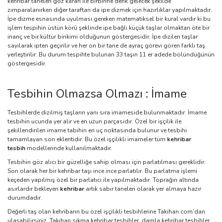
kehribar taneleri göz kararı ile birbirine denk gelecek şekilde
zımparalanırken diğer taraftan da ipe dizmek için hazırlıklar yapılmaktadır.
İpe dizme esnasında uyulması gereken matematiksel bir kural vardır ki bu
işlem tespihin üstün körü şeklinde ipe bağlı küçük taşlar olmaktan öte bir
inanç ve bir kültür birikimi olduğunun göstergesidir. İpe dizilen taşlar
sayılarak ipten geçirilir ve her on bir tane de ayraç görevi gören farklı taş
yerleştirilir. Bu durum tespihte bulunan 33 taşın 11 er adede bölündüğünün
göstergesidir.
Tesbihin Olmazsa Olmazı : İmame
Tesbihlerde dizilmiş taşların yanı sıra imameside bulunmaktadır. İmame
tesbihin ucunda yer alır ve en uzun parçasıdır. Özel bir işçilik ile
şekillendirilen imame tabihin en uç noktasında bulunur ve tesbihi
tamamlayan son eklentidir. Bu özel işçilikli imameler tüm
kehribar
tesbih
modellerinde kullanılmaktadır.
Tesbihin göz alıcı bir güzelliğe sahip olması için parlatılması gereklidir.
Son olarak her bir kehribar taşı ince ince parlatılır. Bu parlatma işlemi
keçeden yapılmış özel bir parlatıcı ile yapılmaktadır. Toprağın altında
asırlardır bekleyen
kehribar
artık sabır taneleri olarak yer almaya hazır
durumdadır.
Değerli taş olan kehribarın bu özel işçilikli tesbihlerine Takihan.com’dan
ulaşabilirsiniz. Takıhan
sıkma kehribar tesbihler
,
damla kehribar tesbihler
,