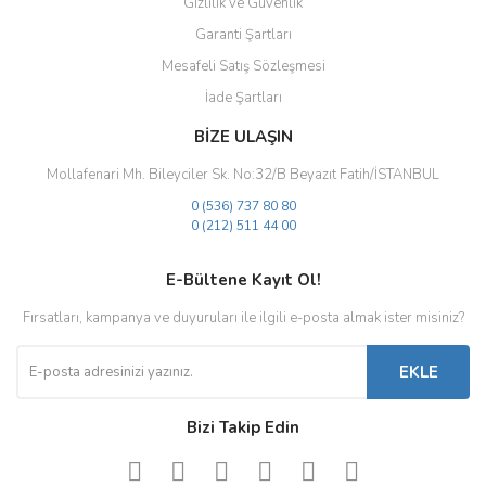
Gizlilik ve Güvenlik
Garanti Şartları
Mesafeli Satış Sözleşmesi
İade Şartları
BİZE ULAŞIN
Mollafenari Mh. Bileyciler Sk. No:32/B Beyazıt Fatih/İSTANBUL
0 (536) 737 80 80
0 (212) 511 44 00
E-Bültene Kayıt Ol!
Fırsatları, kampanya ve duyuruları ile ilgili e-posta almak ister misiniz?
EKLE
Bizi Takip Edin