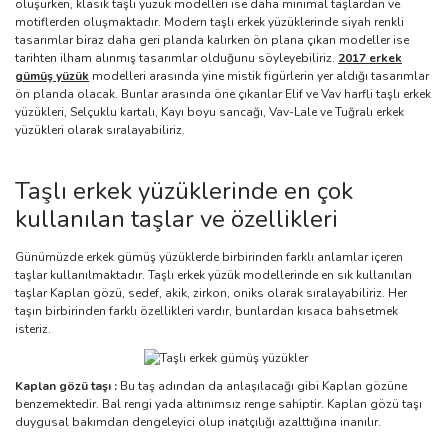
oluşurken, klasik taşlı yüzük modelleri ise daha minimal taşlardan ve
motiflerden oluşmaktadır. Modern taşlı erkek yüzüklerinde siyah renkli
tasarımlar biraz daha geri planda kalırken ön plana çıkan modeller ise
tarihten ilham alınmış tasarımlar olduğunu söyleyebiliriz.
2017 erkek
gümüş yüzük
modelleri arasında yine mistik figürlerin yer aldığı tasarımlar
ön planda olacak. Bunlar arasında öne çıkanlar Elif ve Vav harfli taşlı erkek
yüzükleri, Selçuklu kartalı, Kayı boyu sancağı, Vav-Lale ve Tuğralı erkek
yüzükleri olarak sıralayabiliriz.
Taşlı erkek yüzüklerinde en çok
kullanılan taşlar ve özellikleri
Günümüzde erkek gümüş yüzüklerde birbirinden farklı anlamlar içeren
taşlar kullanılmaktadır. Taşlı erkek yüzük modellerinde en sık kullanılan
taşlar Kaplan gözü, sedef, akik, zirkon, oniks olarak sıralayabiliriz. Her
taşın birbirinden farklı özellikleri vardır, bunlardan kısaca bahsetmek
isteriz.
Kaplan gözü taşı :
Bu taş adından da anlaşılacağı gibi Kaplan gözüne
benzemektedir. Bal rengi yada altınımsız renge sahiptir. Kaplan gözü taşı
duygusal bakımdan dengeleyici olup inatçılığı azalttığına inanılır.