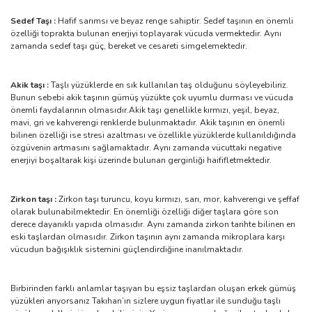
Sedef Taşı :
Hafif sarımsı ve beyaz renge sahiptir. Sedef taşının en önemli
özelliği toprakta bulunan enerjiyi toplayarak vücuda vermektedir. Aynı
zamanda sedef taşı güç, bereket ve cesareti simgelemektedir.
Akik taşı :
Taşlı yüzüklerde en sık kullanılan taş olduğunu söyleyebiliriz.
Bunun sebebi akik taşının gümüş yüzükte çok uyumlu durması ve vücuda
önemli faydalarının olmasıdır.Akik taşı genellikle kırmızı, yeşil, beyaz,
mavi, gri ve kahverengi renklerde bulunmaktadır. Akik taşının en önemli
bilinen özelliği ise stresi azaltması ve özellikle yüzüklerde kullanıldığında
özgüvenin artmasını sağlamaktadır. Aynı zamanda vücuttaki negative
enerjiyi boşaltarak kişi üzerinde bulunan gerginliği haififletmektedir.
Zirkon taşı :
Zirkon taşı turuncu, koyu kırmızı, sarı, mor, kahverengi ve şeffaf
olarak bulunabilmektedir. En önemliği özelliği diğer taşlara göre son
derece dayanıklı yapıda olmasıdır. Aynı zamanda zirkon tarihte bilinen en
eski taşlardan olmasıdır. Zirkon taşının aynı zamanda mikroplara karşı
vücudun bağışıklık sistemini güçlendirdiğine inanılmaktadır.
Birbirinden farklı anlamlar taşıyan bu eşsiz taşlardan oluşan erkek gümüş
yüzükleri arıyorsanız Takıhan’ın sizlere uygun fiyatlar ile sunduğu taşlı