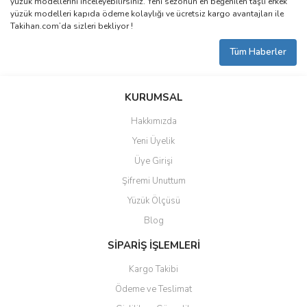
yüzük modellerini inceleyebilirsiniz. Yeni sezonun en beğenilen taşlı erkek
yüzük modelleri kapıda ödeme kolaylığı ve ücretsiz kargo avantajları ile
Takihan.com’da sizleri bekliyor !
Tüm Haberler
KURUMSAL
Hakkımızda
Yeni Üyelik
Üye Girişi
Şifremi Unuttum
Yüzük Ölçüsü
Blog
SİPARİŞ İŞLEMLERİ
Kargo Takibi
Ödeme ve Teslimat