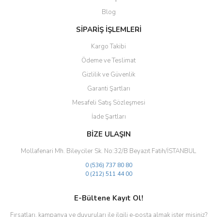
Blog
SİPARİŞ İŞLEMLERİ
Kargo Takibi
Ödeme ve Teslimat
Gizlilik ve Güvenlik
Garanti Şartları
Mesafeli Satış Sözleşmesi
İade Şartları
BİZE ULAŞIN
Mollafenari Mh. Bileyciler Sk. No:32/B Beyazıt Fatih/İSTANBUL
0 (536) 737 80 80
0 (212) 511 44 00
E-Bültene Kayıt Ol!
Fırsatları, kampanya ve duyuruları ile ilgili e-posta almak ister misiniz?