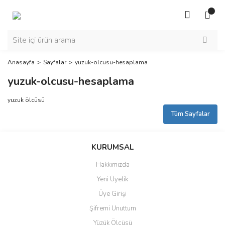
Anasayfa
Sayfalar
yuzuk-olcusu-hesaplama
yuzuk-olcusu-hesaplama
yuzuk ölcüsü
Tüm Sayfalar
KURUMSAL
Hakkımızda
Yeni Üyelik
Üye Girişi
Şifremi Unuttum
Yüzük Ölçüsü