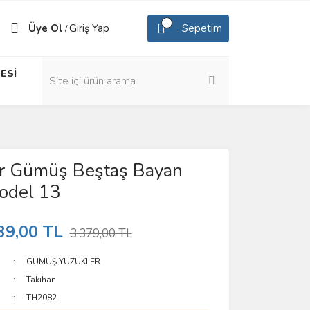
Üye Ol
Giriş Yap
Sepetim
/
ESİ
r Gümüş Beştaş Bayan
odel 13
39,00 TL
3.379,00 TL
GÜMÜŞ YÜZÜKLER
Takıhan
TH2082