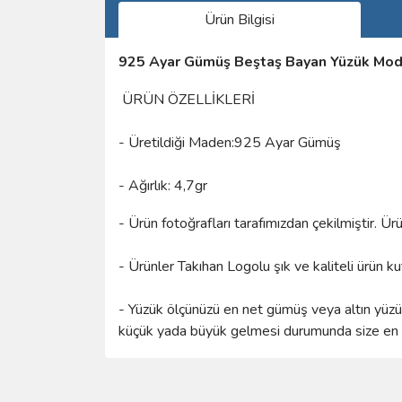
Ürün Bilgisi
925 Ayar Gümüş Beştaş Bayan Yüzük Mod
ÜRÜN ÖZELLİKLERİ
- Üretildiği Maden:925 Ayar Gümüş
- Ağırlık: 4,7gr
- Ürün fotoğrafları tarafımızdan çekilmiştir. Ü
- Ürünler Takıhan Logolu şık ve kaliteli ürün k
- Yüzük ölçünüzü en net gümüş veya altın yüzük 
küçük yada büyük gelmesi durumunda size en ya
Bu ürünün fiyat bilgisi, resim, ürün açıklamalarında 
Görüş ve önerileriniz için teşekkür ederiz.