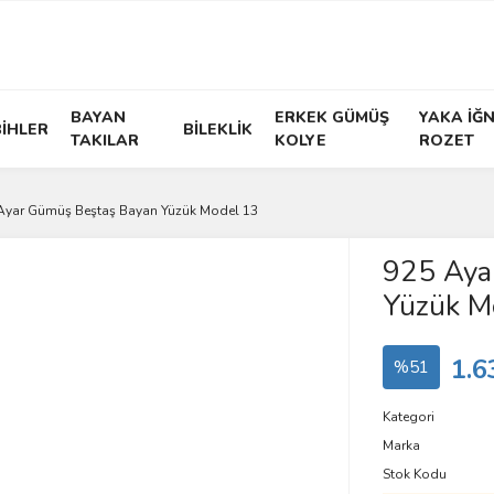
BAYAN
ERKEK GÜMÜŞ
YAKA İĞN
İHLER
BİLEKLİK
TAKILAR
KOLYE
ROZET
Ayar Gümüş Beştaş Bayan Yüzük Model 13
925 Aya
Yüzük M
1.6
%51
Kategori
Marka
Stok Kodu