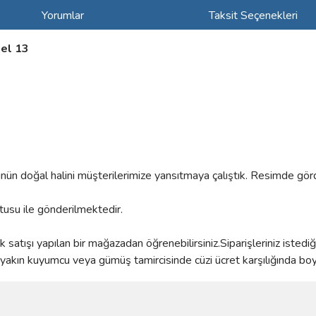
Yorumlar
Taksit Seçenekleri
el 13
rünün doğal halini müşterilerimize yansıtmaya çalıştık. Resimde gör
utusu ile gönderilmektedir.
satışı yapılan bir mağazadan öğrenebilirsiniz.Siparişleriniz istedi
kın kuyumcu veya gümüş tamircisinde cüzi ücret karşılığında boyun
ve diğer konularda yetersiz gördüğünüz noktaları öneri formunu kullanarak taraf