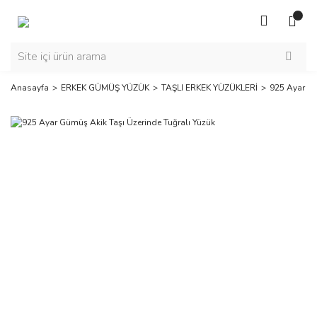
Anasayfa
ERKEK GÜMÜŞ YÜZÜK
TAŞLI ERKEK YÜZÜKLERİ
925 Ayar Gü