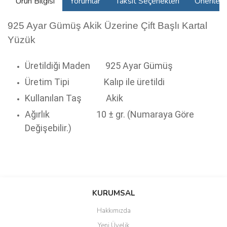
Ürün Bilgisi
Yorumlar
Taksit Seçenekleri
Önerilerin
925 Ayar Gümüş Akik Üzerine Çift Başlı Kartal
Yüzük
Üretildiği Maden
925 Ayar Gümüş
Üretim Tipi
Kalıp ile üretildi
Kullanılan Taş
Akik
Ağırlık
10 ± gr. (Numaraya Göre
Değişebilir.)
Bu ürünün fiyat bilgisi, resim, ürün açıklamalarında ve diğer
konularda yetersiz gördüğünüz noktaları öneri formunu kullanarak
Bu ürüne ilk yorumu siz yapın!
KURUMSAL
tarafımıza iletebilirsiniz.
Görüş ve önerileriniz için teşekkür ederiz.
Hakkımızda
Yorum Yaz
Yeni Üyelik