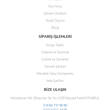
Ürün resmi kalitesiz, bozuk veya görüntülenemiyor.
Üye Girişi
Ürün açıklamasında eksik bilgiler bulunuyor.
Şifremi Unuttum
Ürün bilgilerinde hatalar bulunuyor.
Yüzük Ölçüsü
Ürün fiyatı diğer sitelerden daha pahalı.
Blog
Bu ürüne benzer farklı alternatifler olmalı.
SİPARİŞ İŞLEMLERİ
Kargo Takibi
Ödeme ve Teslimat
Gizlilik ve Güvenlik
Gönder
Garanti Şartları
Mesafeli Satış Sözleşmesi
İade Şartları
BİZE ULAŞIN
Mollafenari Mh. Bileyciler Sk. No:32/B Beyazıt Fatih/İSTANBUL
0 (536) 737 80 80
0 (212) 511 44 00