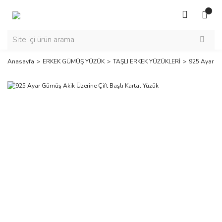
Anasayfa
ERKEK GÜMÜŞ YÜZÜK
TAŞLI ERKEK YÜZÜKLERİ
925 Ayar Gü