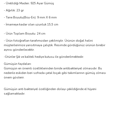
- Üretildiği Maden: 925 Ayar Gümüş
- Ağırlık: 23 gr
- Tane Boyutu(Boy-En): 9 mm X 6 mm
- İmameye kadar olan uzunluk 15,5 cm
- Ürün Toplam Boyutu: 24 cm
- Ürün fotoğrafları tarafımızdan çekilmiştir. Ürünün doğal halini
müşterilerimize yansıtmaya çalıştık. Resimde gördüğünüz ürünün birebir
aynısı gönderilecektir.
-Ürünler Şık ve kaliteli hediye kutusu ile gönderilmektedir.
Gümüşün faydaları:
Gümüşün en önemli özelliklerinden biride antibakteriyel olmasıdır. Bu
nedenle eskiden beri sofrada çatal bıçak gibi takımlarının gümüş olması
önem gösterir.
Gümüşün anti bakteriyel özelliğinden dolayı çekildiğinde el hijyeni
sağlamaktadır.