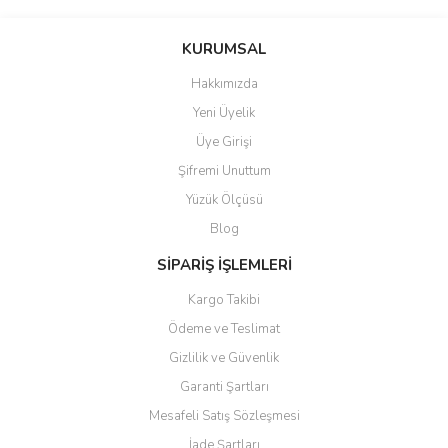
Bu ürünün fiyat bilgisi, resim, ürün açıklamalarında ve diğer
konularda yetersiz gördüğünüz noktaları öneri formunu kullanarak
Bu ürüne ilk yorumu siz yapın!
KURUMSAL
tarafımıza iletebilirsiniz.
Görüş ve önerileriniz için teşekkür ederiz.
Hakkımızda
Yorum Yaz
Yeni Üyelik
Ürün resmi kalitesiz, bozuk veya görüntülenemiyor.
Üye Girişi
Ürün açıklamasında eksik bilgiler bulunuyor.
Şifremi Unuttum
Ürün bilgilerinde hatalar bulunuyor.
Yüzük Ölçüsü
Ürün fiyatı diğer sitelerden daha pahalı.
Blog
Bu ürüne benzer farklı alternatifler olmalı.
SİPARİŞ İŞLEMLERİ
Kargo Takibi
Ödeme ve Teslimat
Gizlilik ve Güvenlik
Gönder
Garanti Şartları
Mesafeli Satış Sözleşmesi
İade Şartları