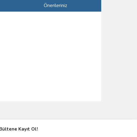
Önerileriniz
ımıza iletebilirsiniz.
Bültene Kayıt Ol!