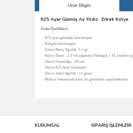
Ürün Bilgisi
925 Ayar Gümüş Ay Yıldız Erkek Kolye
Ürün Özellikleri
925 ayar gümüşle üretilmiştir.
Kalıpla üretilmiştir.
Zincir Hariç Ağırlık: 5 ± gr
Kolye Ebatı : 2.5 cm çapında (Yaklaşık 1 TL madeni 
Zincir Uzunluğu : 60 cm
Zincir 925 Ayar Gümüştür
Zincir dahil Ağırlık : 11 gram
Hediye formatında kutu ile gönderim yapılmaktadır.
Bu ürünün fiyat bilgisi, resim, ürün açıklamalarında 
Görüş ve önerileriniz için teşekkür ederiz.
KURUMSAL
SİPARİŞ İŞLEMLERİ
Ürün resmi kalitesiz, bozuk veya görüntülenemiyo