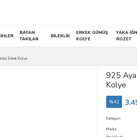
BAYAN
ERKEK GÜMÜŞ
YAKA İĞN
İHLER
BİLEKLİK
TAKILAR
KOLYE
ROZET
ldız Erkek Kolye
925 Ayar
Kolye
3.4
%42
Kategori
Marka