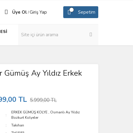
Üye Ol
Giriş Yap
Sepetim
/
ESİ
 Gümüş Ay Yıldız Erkek
99,00 TL
5.999,00 TL
ERKEK GÜMÜŞ KOLYE
,
Osmanlı Ay Yıldız
Bozkurt Kolyeler
Takıhan