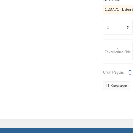
Stok Kodu
1.237,71 TL den b
Ürün Paylaş :
Karşılaştır