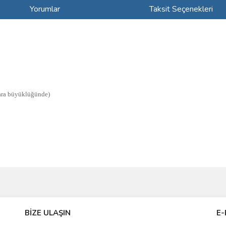
Yorumlar
Taksit Seçenekleri
para büyüklüğünde)
ve diğer konularda yetersiz gördüğünüz noktaları öneri formunu kullanarak taraf
Bu ürüne ilk yorumu siz yapın!
BİZE ULAŞIN
E-
r.
Yorum Yaz