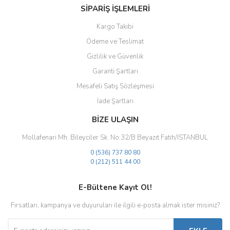
SİPARİŞ İŞLEMLERİ
Kargo Takibi
Ödeme ve Teslimat
Gizlilik ve Güvenlik
Gönder
Garanti Şartları
Mesafeli Satış Sözleşmesi
İade Şartları
BİZE ULAŞIN
Mollafenari Mh. Bileyciler Sk. No:32/B Beyazıt Fatih/İSTANBUL
0 (536) 737 80 80
0 (212) 511 44 00
E-Bültene Kayıt Ol!
Fırsatları, kampanya ve duyuruları ile ilgili e-posta almak ister misiniz?