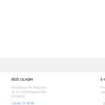
BİZE ULAŞIN
E-
Mollafenari Mh. Bileyciler
Fır
Sk. No:32/B Beyazıt Fatih/
ist
İSTANBUL
0 (536) 737 80 80