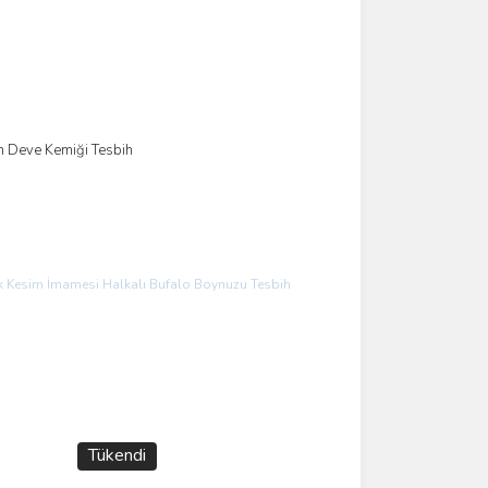
im Deve Kemiği Tesbih
ok
Tükendi