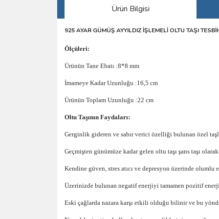
Ürün Bilgisi
925 AYAR GÜMÜŞ AYYILDIZ İŞLEMELİ OLTU TAŞI TESBİ
Ölçüleri:
Ürünün Tane Ebatı :8*8 mm
İmameye Kadar Uzunluğu :16,5 cm
Ürünün Toplam Uzunluğu :22 cm
Oltu Taşının Faydaları:
Gerginlik gideren ve sabır verici özelliği bulunan özel taşl
Geçmişten günümüze kadar gelen oltu taşı şans taşı olarak 
Kendine güven, stres atıcı ve depresyon üzerinde olumlu etki
Üzerinizde bulunan negatif enerjiyi tamamen pozitif enerj
Eski çağlarda nazara karşı etkili olduğu bilinir ve bu yönde