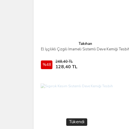
Takıhan
El İşçilikli Çizgili İmameli Sistemli Deve Kemiği Tesbi
İncele
248,40 TL
%48
Stokta Yok
128,40 TL
Tükendi