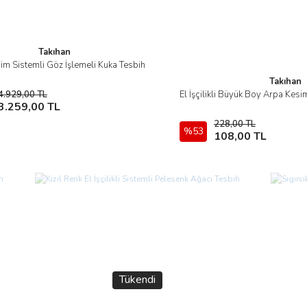
Takıhan
im Sistemli Göz İşlemeli Kuka Tesbih
İncele
Takıhan
4.929,00 TL
El İşçilikli Büyük Boy Arpa Kes
İncele
Sepete Ekle
3.259,00 TL
228,00 TL
%53
Stokta Y
108,00 TL
Tükendi