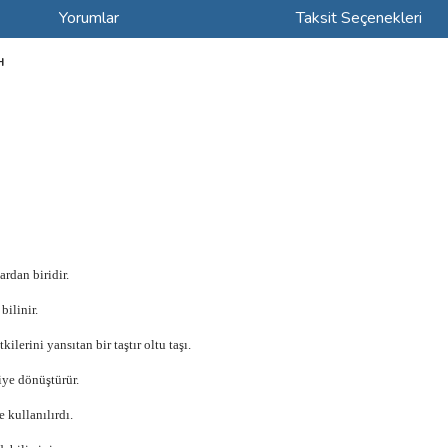
Yorumlar
Taksit Seçenekleri
H
ardan biridir.
bilinir.
lerini yansıtan bir taştır oltu taşı.
iye dönüştürür.
 kullanılırdı.