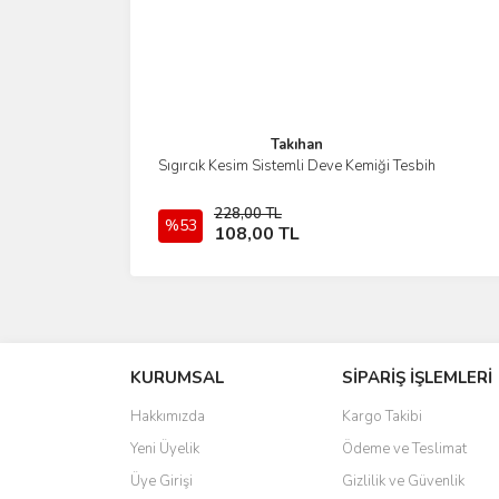
Takıhan
Sıgırcık Kesim Sistemli Deve Kemiği Tesbih
İncele
228,00 TL
%53
Stokta Yok
108,00 TL
KURUMSAL
SİPARİŞ İŞLEMLERİ
Hakkımızda
Kargo Takibi
Yeni Üyelik
Ödeme ve Teslimat
Üye Girişi
Gizlilik ve Güvenlik