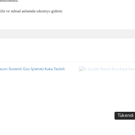
ebilirsiniz.
ilir ve ruhsal anlamda sıkıntıyı giderir.
ve diğer konularda yetersiz gördüğünüz noktaları öneri formunu kullanarak taraf
Bu ürüne ilk yorumu siz yapın!
r.
Yorum Yaz
Tükendi
Gönder