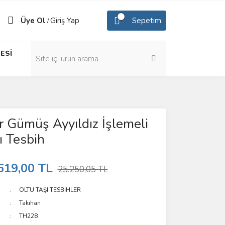
Üye Ol
Giriş Yap
Sepetim
/
ESİ
 Gümüş Ayyıldız İşlemeli
ı Tesbih
619,00 TL
25.250,05 TL
OLTU TAŞI TESBİHLER
Takıhan
TH228