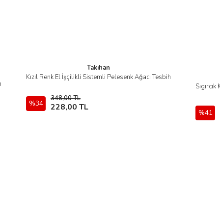
Takıhan
Kızıl Renk El İşçilikli Sistemli Pelesenk Ağacı Tesbih
İncele
h
Sıgırcık
348,00 TL
%34
Stokta Yok
228,00 TL
%41