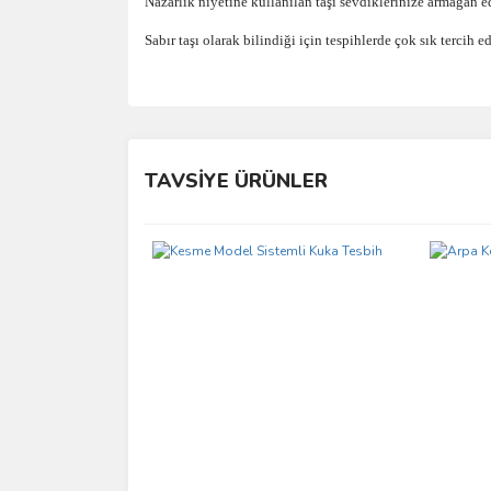
Nazarlık niyetine kullanılan taşı sevdiklerinize armağan ed
Sabır taşı olarak bilindiği için tespihlerde çok sık tercih ed
Bu ürünün fiyat bilgisi, resim, ürün açıklamalarında 
Görüş ve önerileriniz için teşekkür ederiz.
TAVSİYE ÜRÜNLER
Ürün resmi kalitesiz, bozuk veya görüntülenemiyo
Ürün açıklamasında eksik bilgiler bulunuyor.
Ürün bilgilerinde hatalar bulunuyor.
Ürün fiyatı diğer sitelerden daha pahalı.
Bu ürüne benzer farklı alternatifler olmalı.