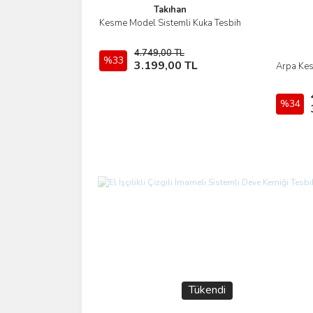
Takıhan
Kesme Model Sistemli Kuka Tesbih
İncele
4.749,00 TL
%33
Sepete Ekle
3.199,00 TL
Arpa Kes
%34
Tükendi