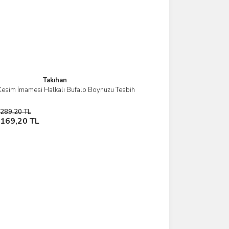
Takıhan
 Kesim İmamesi Halkalı Bufalo Boynuzu Tesbih
İncele
289,20 TL
Stokta Yok
169,20 TL