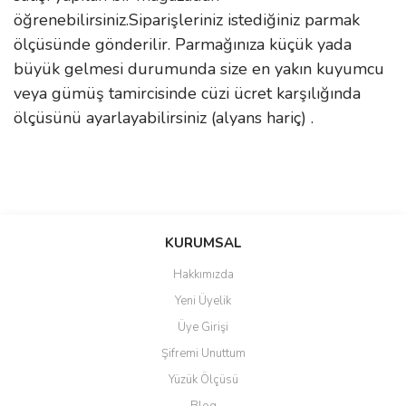
öğrenebilirsiniz.Siparişleriniz istediğiniz parmak
ölçüsünde gönderilir. Parmağınıza küçük yada
büyük gelmesi durumunda size en yakın kuyumcu
veya gümüş tamircisinde cüzi ücret karşılığında
ölçüsünü ayarlayabilirsiniz (alyans hariç) .
Bu ürünün fiyat bilgisi, resim, ürün açıklamalarında ve diğer
konularda yetersiz gördüğünüz noktaları öneri formunu kullanarak
Bu ürüne ilk yorumu siz yapın!
KURUMSAL
tarafımıza iletebilirsiniz.
Görüş ve önerileriniz için teşekkür ederiz.
Hakkımızda
Yorum Yaz
Yeni Üyelik
Ürün resmi kalitesiz, bozuk veya görüntülenemiyor.
Üye Girişi
Ürün açıklamasında eksik bilgiler bulunuyor.
Şifremi Unuttum
Ürün bilgilerinde hatalar bulunuyor.
Yüzük Ölçüsü
Ürün fiyatı diğer sitelerden daha pahalı.