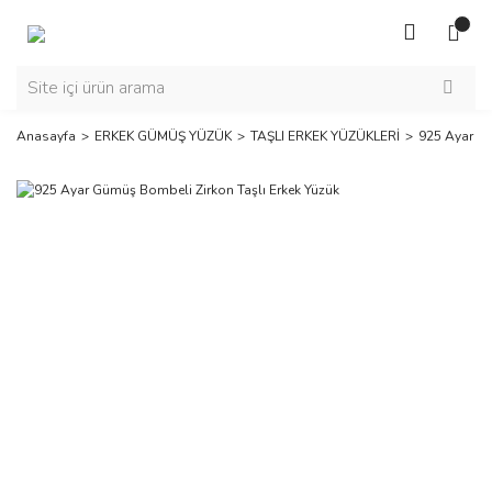
Anasayfa
ERKEK GÜMÜŞ YÜZÜK
TAŞLI ERKEK YÜZÜKLERİ
925 Ayar Gü