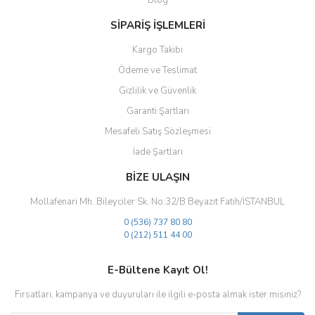
Blog
Bu ürüne benzer farklı alternatifler olmalı.
SİPARİŞ İŞLEMLERİ
Kargo Takibi
Ödeme ve Teslimat
Gizlilik ve Güvenlik
Gönder
Garanti Şartları
Mesafeli Satış Sözleşmesi
İade Şartları
BİZE ULAŞIN
Mollafenari Mh. Bileyciler Sk. No:32/B Beyazıt Fatih/İSTANBUL
0 (536) 737 80 80
0 (212) 511 44 00
E-Bültene Kayıt Ol!
Fırsatları, kampanya ve duyuruları ile ilgili e-posta almak ister misiniz?