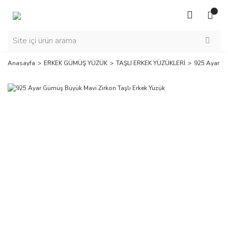
Anasayfa
ERKEK GÜMÜŞ YÜZÜK
TAŞLI ERKEK YÜZÜKLERİ
925 Ayar Gü