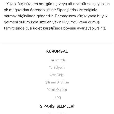
- Yüzük ölçünüzü en net gümüş veya altın yüzük satışı yapılan
bir mağazadan öğrenebilirsiniz.Siparişleriniz istediğiniz
parmak ölçüsünde gönderilir. Parmağınıza küçük yada büyük
gelmesi durumunda size en yakın kuyumcu veya gümüş
tamircisinde cüzi ücret karşılığında boyunu ayarlayabilirsiniz.
Bu ürünün fiyat bilgisi, resim, ürün açıklamalarında ve diğer
konularda yetersiz gördüğünüz noktaları öneri formunu kullanarak
Bu ürüne ilk yorumu siz yapın!
KURUMSAL
tarafımıza iletebilirsiniz.
Görüş ve önerileriniz için teşekkür ederiz.
Hakkımızda
Yorum Yaz
Yeni Üyelik
Ürün resmi kalitesiz, bozuk veya görüntülenemiyor.
Üye Girişi
Ürün açıklamasında eksik bilgiler bulunuyor.
Şifremi Unuttum
Ürün bilgilerinde hatalar bulunuyor.
Yüzük Ölçüsü
Ürün fiyatı diğer sitelerden daha pahalı.
Blog
Bu ürüne benzer farklı alternatifler olmalı.
SİPARİŞ İŞLEMLERİ