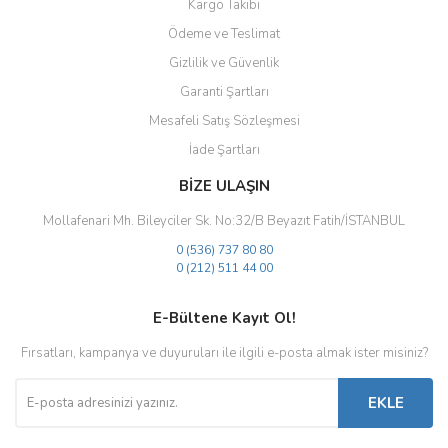
Kargo Takibi
Ödeme ve Teslimat
Gizlilik ve Güvenlik
Gönder
Garanti Şartları
Mesafeli Satış Sözleşmesi
İade Şartları
BİZE ULAŞIN
Mollafenari Mh. Bileyciler Sk. No:32/B Beyazıt Fatih/İSTANBUL
0 (536) 737 80 80
0 (212) 511 44 00
E-Bültene Kayıt Ol!
Fırsatları, kampanya ve duyuruları ile ilgili e-posta almak ister misiniz?
EKLE