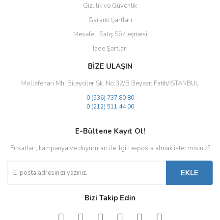
Gizlilik ve Güvenlik
Gönder
Garanti Şartları
Mesafeli Satış Sözleşmesi
İade Şartları
BİZE ULAŞIN
Mollafenari Mh. Bileyciler Sk. No:32/B Beyazıt Fatih/İSTANBUL
0 (536) 737 80 80
0 (212) 511 44 00
E-Bültene Kayıt Ol!
Fırsatları, kampanya ve duyuruları ile ilgili e-posta almak ister misiniz?
EKLE
Bizi Takip Edin