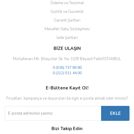
Ödeme ve Teslimat
Gizlilik ve Güvenlik
Gönder
Garanti Şartları
Mesafeli Satış Sözleşmesi
İade Şartları
BİZE ULAŞIN
Mollafenari Mh. Bileyciler Sk. No:32/B Beyazıt Fatih/İSTANBUL
0 (536) 737 80 80
0 (212) 511 44 00
E-Bültene Kayıt Ol!
Fırsatları, kampanya ve duyuruları ile ilgili e-posta almak ister misiniz?
EKLE
Bizi Takip Edin