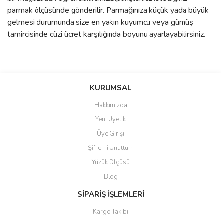
parmak ölçüsünde gönderilir. Parmağınıza küçük yada büyük
gelmesi durumunda size en yakın kuyumcu veya gümüş
tamircisinde cüzi ücret karşılığında boyunu ayarlayabilirsiniz.
Bu ürünün fiyat bilgisi, resim, ürün açıklamalarında ve diğer
konularda yetersiz gördüğünüz noktaları öneri formunu kullanarak
Bu ürüne ilk yorumu siz yapın!
KURUMSAL
tarafımıza iletebilirsiniz.
Görüş ve önerileriniz için teşekkür ederiz.
Hakkımızda
Yorum Yaz
Yeni Üyelik
Ürün resmi kalitesiz, bozuk veya görüntülenemiyor.
Üye Girişi
Ürün açıklamasında eksik bilgiler bulunuyor.
Şifremi Unuttum
Ürün bilgilerinde hatalar bulunuyor.
Yüzük Ölçüsü
Ürün fiyatı diğer sitelerden daha pahalı.
Blog
Bu ürüne benzer farklı alternatifler olmalı.
SİPARİŞ İŞLEMLERİ
Kargo Takibi