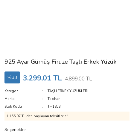
925 Ayar Gümüş Firuze Taşlı Erkek Yüzük
3.299,01 TL
%33
4.899,00 TL
Kategori
TAŞLI ERKEK YÜZÜKLERİ
Marka
Takıhan
Stok Kodu
TH1853
1.166,97 TL den başlayan taksitlerle!!
Seçenekler