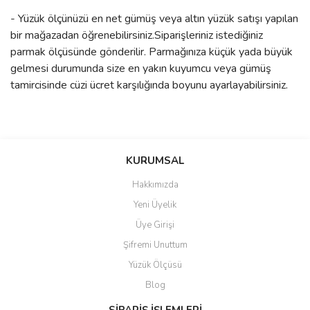
- Yüzük ölçünüzü en net gümüş veya altın yüzük satışı yapılan
bir mağazadan öğrenebilirsiniz.Siparişleriniz istediğiniz
parmak ölçüsünde gönderilir. Parmağınıza küçük yada büyük
gelmesi durumunda size en yakın kuyumcu veya gümüş
tamircisinde cüzi ücret karşılığında boyunu ayarlayabilirsiniz.
Bu ürünün fiyat bilgisi, resim, ürün açıklamalarında ve diğer
konularda yetersiz gördüğünüz noktaları öneri formunu kullanarak
Bu ürüne ilk yorumu siz yapın!
KURUMSAL
tarafımıza iletebilirsiniz.
Görüş ve önerileriniz için teşekkür ederiz.
Hakkımızda
Yorum Yaz
Yeni Üyelik
Ürün resmi kalitesiz, bozuk veya görüntülenemiyor.
Üye Girişi
Ürün açıklamasında eksik bilgiler bulunuyor.
Şifremi Unuttum
Ürün bilgilerinde hatalar bulunuyor.
Yüzük Ölçüsü
Ürün fiyatı diğer sitelerden daha pahalı.
Blog
Bu ürüne benzer farklı alternatifler olmalı.