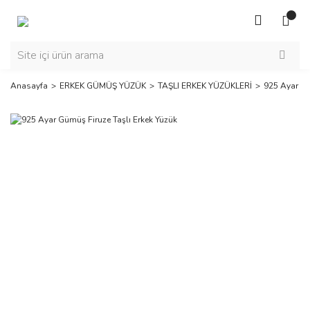
Anasayfa
ERKEK GÜMÜŞ YÜZÜK
TAŞLI ERKEK YÜZÜKLERİ
925 Ayar Gü