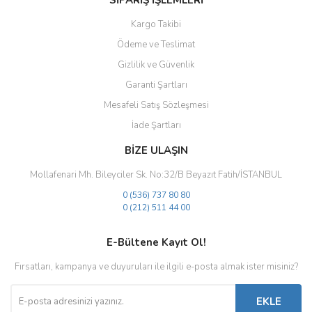
SİPARİŞ İŞLEMLERİ
Kargo Takibi
Ödeme ve Teslimat
Gizlilik ve Güvenlik
Gönder
Garanti Şartları
Mesafeli Satış Sözleşmesi
İade Şartları
BİZE ULAŞIN
Mollafenari Mh. Bileyciler Sk. No:32/B Beyazıt Fatih/İSTANBUL
0 (536) 737 80 80
0 (212) 511 44 00
E-Bültene Kayıt Ol!
Fırsatları, kampanya ve duyuruları ile ilgili e-posta almak ister misiniz?
EKLE