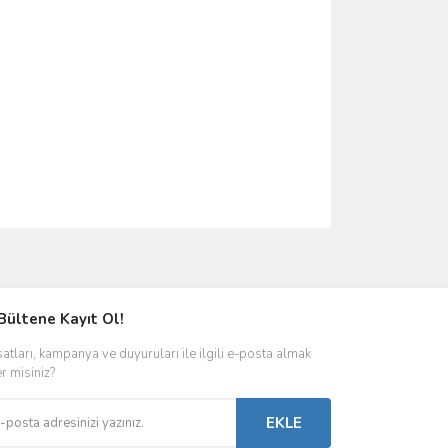
ımıza iletebilirsiniz.
Bültene Kayıt Ol!
satları, kampanya ve duyuruları ile ilgili e-posta almak
er misiniz?
EKLE