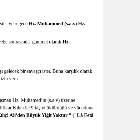
iştir. Ve o gece
Hz. Muhammed (s.a.v) Hz.
arebe sonrasında ganimet olarak
Hz.
ı gelecek bir savaşçı ister. Buna karşılık olarak
zin verir.
 düşman Hz. Muhamed’in (s.a.v) üzerine
ikar Kılıcı ile 9 kişiyi öldürdüğü ve vücuduna
ılıç! Ali’den Büyük Yiğit Yoktur ” ("Lâ Fetâ