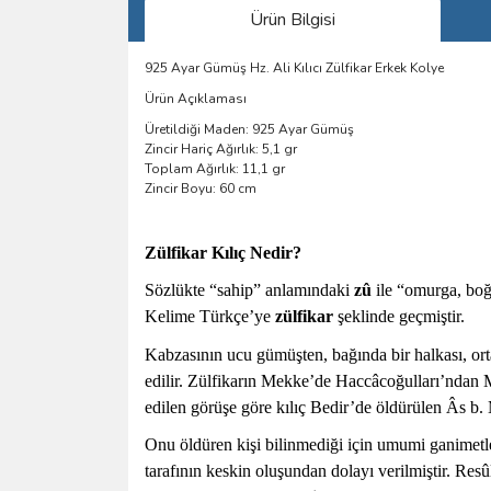
Ürün Bilgisi
925 Ayar Gümüş Hz. Ali Kılıcı Zülfikar Erkek Kolye
Ürün Açıklaması
Üretildiği Maden: 925 Ayar Gümüş
Zincir Hariç Ağırlık: 5,1 gr
Toplam Ağırlık: 11,1 gr
Zincir Boyu: 60 cm
Zülfikar Kılıç Nedir?
Sözlükte “sahip” anlamındaki
zû
ile “omurga, bo
Kelime Türkçe’ye
zülfikar
şeklinde geçmiştir.
Kabzasının ucu gümüşten, bağında bir halkası, orta
edilir. Zülfikarın Mekke’de Haccâcoğulları’ndan 
edilen görüşe göre kılıç Bedir’de öldürülen Âs b. 
Onu öldüren kişi bilinmediği için umumi ganimetler a
tarafının keskin oluşundan dolayı verilmiştir. Resû