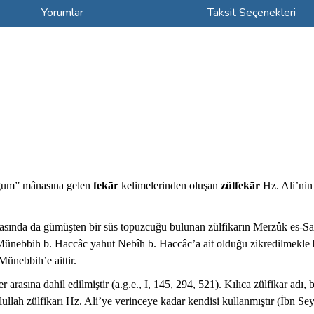
Yorumlar
Taksit Seçenekleri
ğum” mânasına gelen
fekār
kelimelerinden oluşan
zülfekār
Hz. Ali’nin i
sında da gümüşten bir süs topuzcuğu bulunan zülfikarın Merzûk es-Sakīl 
Münebbih b. Haccâc yahut Nebîh b. Haccâc’a ait olduğu zikredilmekle bi
Münebbih’e aittir.
rasına dahil edilmiştir (a.g.e., I, 145, 294, 521). Kılıca zülfikar adı, b
lullah zülfikarı Hz. Ali’ye verinceye kadar kendisi kullanmıştır (İbn Se