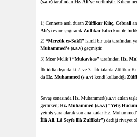
(s.a.v)
tarafından
Hz. Ali’ye
verilmiştir. Kılıcın ner
1) Cennette asılı duran
Zülfikar Kılıç, Cebrail
ara
Ali’yi
evine çağırarak
Zülfikar kılıcı
kını ile birl
2)
“Merzûk es-Sakīl”
isimli bir usta tarafından y
Muhammed’e (s.a.v)
geçmiştir.
3) Mısır Melik’i
“Mukavkas”
tarafından
Hz. Muh
İlk iddia dışında ki 2. ve 3. İddialarda Zülfikar
da
Hz. Muhammed (s.a.v)
kendi kullandığı
Zülfi
Savaş esnasında Hz. Muhammed(s.a.v) atılan taşlar
gerlirken;
Hz. Muhammed (s.a.v) “Yetiş Hücum 
yetmiş yara alarak son ana kadar Hz. Muhammed’i
İllâ Ali, Lâ Seyfe illâ Zulfikâr")
dediği rivayet o