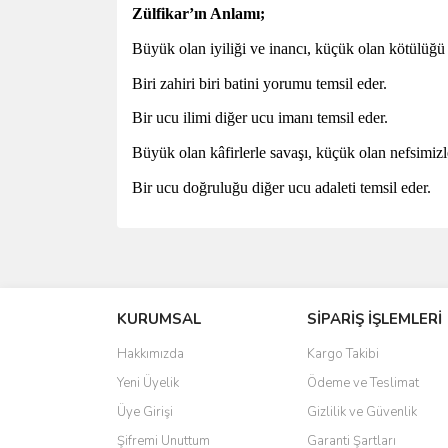
Zülfikar’ın Anlamı;
Büyük olan iyiliği ve inancı, küçük olan kötülüğü v
Biri zahiri biri batini yorumu temsil eder.
Bir ucu ilimi diğer ucu imanı temsil eder.
Büyük olan kâfirlerle savaşı, küçük olan nefsimizle
Bir ucu doğruluğu diğer ucu adaleti temsil eder.
Bu ürünün fiyat bilgisi, resim, ürün açıklamalarında 
Görüş ve önerileriniz için teşekkür ederiz.
KURUMSAL
SİPARİŞ İŞLEMLERİ
Ürün resmi kalitesiz, bozuk veya görüntülenemiyo
Ürün açıklamasında eksik bilgiler bulunuyor.
Hakkımızda
Kargo Takibi
Ürün bilgilerinde hatalar bulunuyor.
Yeni Üyelik
Ödeme ve Teslimat
Ürün fiyatı diğer sitelerden daha pahalı.
Üye Girişi
Gizlilik ve Güvenlik
Bu ürüne benzer farklı alternatifler olmalı.
Şifremi Unuttum
Garanti Şartları