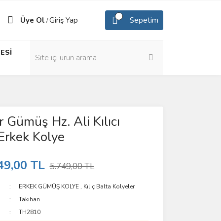
Üye Ol
Giriş Yap
Sepetim
/
ESİ
 Gümüş Hz. Ali Kılıcı
 Erkek Kolye
49,00 TL
5.749,00 TL
ERKEK GÜMÜŞ KOLYE
,
Kılıç Balta Kolyeler
Takıhan
TH2810