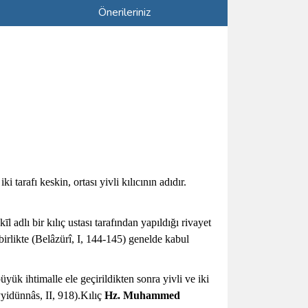
Önerileriniz
ki tarafı keskin, ortası yivli kılıcının adıdır.
adlı bir kılıç ustası tarafından yapıldığı rivayet
rlikte (Belâzürî, I, 144-145) genelde kabul
üyük ihtimalle ele geçirildikten sonra yivli ve iki
yyidünnâs, II, 918).Kılıç
Hz. Muhammed