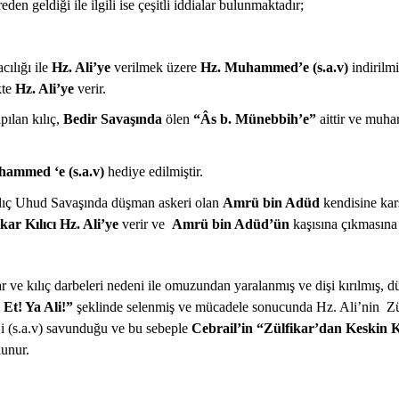
eden geldiği ile ilgili ise çeşitli iddialar bulunmaktadır;
cılığı ile
Hz. Ali’ye
verilmek üzere
Hz. Muhammed’e (s.a.v)
indirilm
ikte
Hz. Ali’ye
verir.
apılan kılıç,
Bedir Savaşında
ölen
“Âs b. Münebbih’e”
aittir ve muh
ammed ‘e (s.a.v)
hediye edilmiştir.
 Kılıç Uhud Savaşında düşman askeri olan
Amrü bin Adüd
kendisine karş
kar Kılıcı Hz. Ali’ye
verir ve
Amrü bin Adüd’ün
kaşısına çıkmasına i
 ve kılıç darbeleri nedeni ile omuzundan yaralanmış ve dişi kırılmış,
Et! Ya Ali!”
şeklinde selenmiş ve mücadele sonucunda Hz. Ali’nin Zülf
 (s.a.v) savunduğu ve bu sebeple
Cebrail’in “Zülfikar’dan Keskin K
lunur.