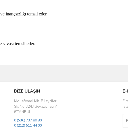
e inançsızlığı temsil eder.
 savaşı temsil eder.
ve diğer konularda yetersiz gördüğünüz noktaları öneri formunu kullanarak taraf
Bu ürüne ilk yorumu siz yapın!
BİZE ULAŞIN
E-
r.
Yorum Yaz
Mollafenari Mh. Bileyciler
Fır
Sk. No:32/B Beyazıt Fatih/
ist
İSTANBUL
0 (536) 737 80 80
0 (212) 511 44 00