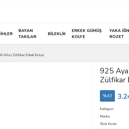
BAYAN
ERKEK GÜMÜŞ
YAKA İĞN
İHLER
BİLEKLİK
TAKILAR
KOLYE
ROZET
 Kılıcı Zülfikar Erkek Kolye
925 Ayar
Zülfikar
3.2
%43
Kategori
Marka
Stok Kodu