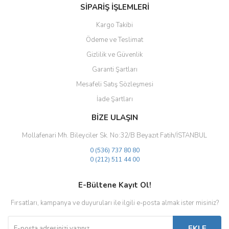
SİPARİŞ İŞLEMLERİ
Kargo Takibi
Ödeme ve Teslimat
Gizlilik ve Güvenlik
Gönder
Garanti Şartları
Mesafeli Satış Sözleşmesi
İade Şartları
BİZE ULAŞIN
Mollafenari Mh. Bileyciler Sk. No:32/B Beyazıt Fatih/İSTANBUL
0 (536) 737 80 80
0 (212) 511 44 00
E-Bültene Kayıt Ol!
Fırsatları, kampanya ve duyuruları ile ilgili e-posta almak ister misiniz?
EKLE