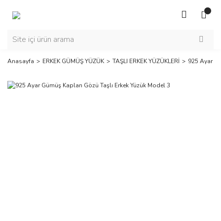
Anasayfa
ERKEK GÜMÜŞ YÜZÜK
TAŞLI ERKEK YÜZÜKLERİ
925 Ayar Gü