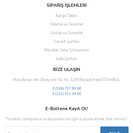
SİPARİŞ İŞLEMLERİ
Kargo Takibi
Ödeme ve Teslimat
Gizlilik ve Güvenlik
Gönder
Garanti Şartları
Mesafeli Satış Sözleşmesi
İade Şartları
BİZE ULAŞIN
Mollafenari Mh. Bileyciler Sk. No:32/B Beyazıt Fatih/İSTANBUL
0 (536) 737 80 80
0 (212) 511 44 00
E-Bültene Kayıt Ol!
Fırsatları, kampanya ve duyuruları ile ilgili e-posta almak ister misiniz?