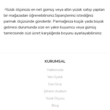
-Yüzük ölçünüzü en net gümüş veya altın yüzük satışı yapılan
bir mağazadan öğrenebilirsiniz.Siparişleriniz istediğiniz
parmak ölçüsünde gönderilir. Parmağınıza küçük yada büyük
gelmesi durumunda size en yakın kuyumcu veya gümüş
tamircisinde cüzi ücret karşılığında boyunu ayarlayabilirsiniz.
Bu ürünün fiyat bilgisi, resim, ürün açıklamalarında ve diğer
konularda yetersiz gördüğünüz noktaları öneri formunu kullanarak
Bu ürüne ilk yorumu siz yapın!
KURUMSAL
tarafımıza iletebilirsiniz.
Görüş ve önerileriniz için teşekkür ederiz.
Hakkımızda
Yorum Yaz
Yeni Üyelik
Ürün resmi kalitesiz, bozuk veya görüntülenemiyor.
Üye Girişi
Ürün açıklamasında eksik bilgiler bulunuyor.
Şifremi Unuttum
Ürün bilgilerinde hatalar bulunuyor.
Yüzük Ölçüsü
Ürün fiyatı diğer sitelerden daha pahalı.
Blog
Bu ürüne benzer farklı alternatifler olmalı.