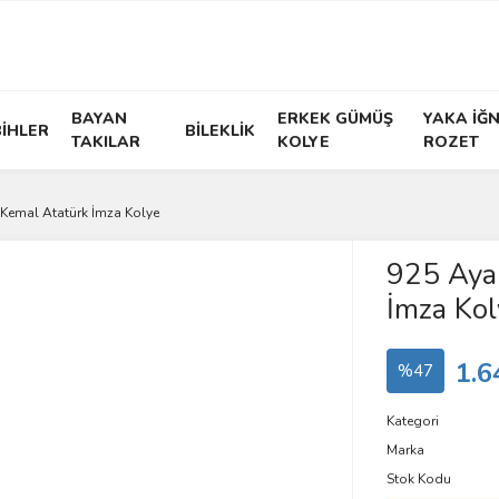
BAYAN
ERKEK GÜMÜŞ
YAKA İĞN
İHLER
BİLEKLİK
TAKILAR
KOLYE
ROZET
Kemal Atatürk İmza Kolye
925 Aya
İmza Kol
1.6
%47
Kategori
Marka
Stok Kodu