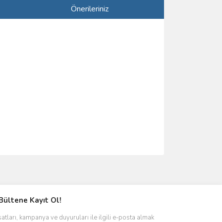
Önerileriniz
ımıza iletebilirsiniz.
Bültene Kayıt Ol!
satları, kampanya ve duyuruları ile ilgili e-posta almak