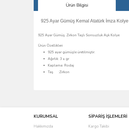
Ürün Bilgisi
925 Ayar Gümüş Kemal Atatürk İmza Kolye
925 Ayar Gümüş Zirkon Taşlı Sonsuzluk Aşk Kolye
Ürün Özellikleri
925 ayar gümüşle üretilmiştir.
Ağırlık: 3 ± gr
Kaplama: Rodaj
Taş :Zirkon
Bu ürünün fiyat bilgisi, resim, ürün açıklamalarında 
Görüş ve önerileriniz için teşekkür ederiz.
KURUMSAL
SİPARİŞ İŞLEMLERİ
Ürün resmi kalitesiz, bozuk veya görüntülenemiyo
Ürün açıklamasında eksik bilgiler bulunuyor.
Hakkımızda
Kargo Takibi