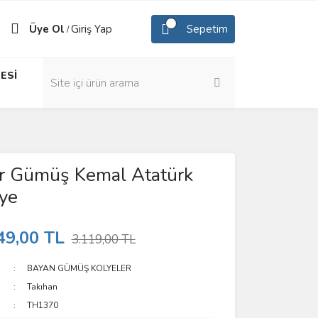
Üye Ol
Giriş Yap
Sepetim
/
ESİ
r Gümüş Kemal Atatürk
ye
49,00 TL
3.119,00 TL
BAYAN GÜMÜŞ KOLYELER
Takıhan
TH1370