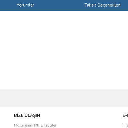
Yorumlar
Taksit Seçenekleri
ve diğer konularda yetersiz gördüğünüz noktaları öneri formunu kullanarak taraf
Bu ürüne ilk yorumu siz yapın!
BİZE ULAŞIN
E-
r.
Yorum Yaz
Mollafenari Mh. Bileyciler
Fır