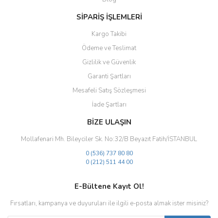
Bu ürüne benzer farklı alternatifler olmalı.
SİPARİŞ İŞLEMLERİ
Kargo Takibi
Ödeme ve Teslimat
Gizlilik ve Güvenlik
Gönder
Garanti Şartları
Mesafeli Satış Sözleşmesi
İade Şartları
BİZE ULAŞIN
Mollafenari Mh. Bileyciler Sk. No:32/B Beyazıt Fatih/İSTANBUL
0 (536) 737 80 80
0 (212) 511 44 00
E-Bültene Kayıt Ol!
Fırsatları, kampanya ve duyuruları ile ilgili e-posta almak ister misiniz?