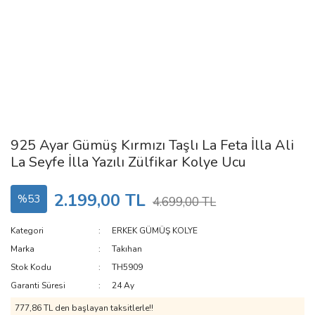
925 Ayar Gümüş Kırmızı Taşlı La Feta İlla Ali
La Seyfe İlla Yazılı Zülfikar Kolye Ucu
2.199,00 TL
%53
4.699,00 TL
Kategori
ERKEK GÜMÜŞ KOLYE
Marka
Takıhan
Stok Kodu
TH5909
Garanti Süresi
24 Ay
777,86 TL den başlayan taksitlerle!!