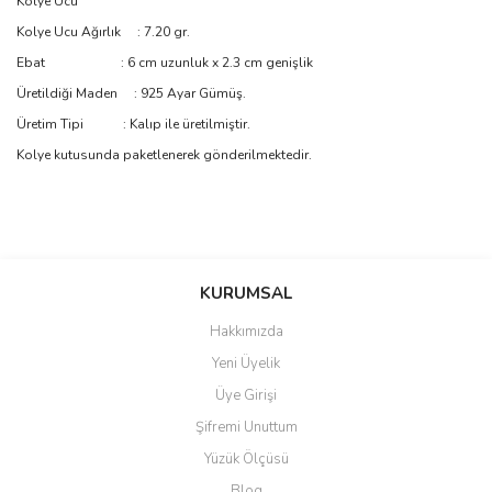
Kolye Ucu
Kolye Ucu Ağırlık : 7.20 gr.
Ebat : 6 cm uzunluk x 2.3 cm genişlik
Üretildiği Maden : 925 Ayar Gümüş.
Üretim Tipi : Kalıp ile üretilmiştir.
Kolye kutusunda paketlenerek gönderilmektedir.
Bu ürünün fiyat bilgisi, resim, ürün açıklamalarında ve diğer
konularda yetersiz gördüğünüz noktaları öneri formunu kullanarak
Bu ürüne ilk yorumu siz yapın!
KURUMSAL
tarafımıza iletebilirsiniz.
Görüş ve önerileriniz için teşekkür ederiz.
Hakkımızda
Yorum Yaz
Yeni Üyelik
Ürün resmi kalitesiz, bozuk veya görüntülenemiyor.
Üye Girişi
Ürün açıklamasında eksik bilgiler bulunuyor.
Şifremi Unuttum
Ürün bilgilerinde hatalar bulunuyor.
Yüzük Ölçüsü
Ürün fiyatı diğer sitelerden daha pahalı.
Blog