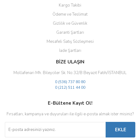
Kargo Takibi
Ödeme ve Teslimat
Gizlilik ve Güvenlik
Gönder
Garanti Şartları
Mesafeli Satış Sözleşmesi
İade Şartları
BİZE ULAŞIN
Mollafenari Mh. Bileyciler Sk. No:32/B Beyazıt Fatih/İSTANBUL
0 (536) 737 80 80
0 (212) 511 44 00
E-Bültene Kayıt Ol!
Fırsatları, kampanya ve duyuruları ile ilgili e-posta almak ister misiniz?
EKLE