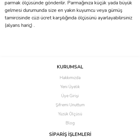
parmak ölçüsünde gönderilir. Parmağınıza küçük yada büyük
gelmesi durumunda size en yakın kuyumcu veya gümüş
tamircisinde cüzi ücret karşılığında ölçüsünü ayarlayabilirsiniz
(alyans hariç) .
Bu ürünün fiyat bilgisi, resim, ürün açıklamalarında ve diğer
konularda yetersiz gördüğünüz noktaları öneri formunu kullanarak
Bu ürüne ilk yorumu siz yapın!
KURUMSAL
tarafımıza iletebilirsiniz.
Görüş ve önerileriniz için teşekkür ederiz.
Hakkımızda
Yorum Yaz
Yeni Üyelik
Ürün resmi kalitesiz, bozuk veya görüntülenemiyor.
Üye Girişi
Ürün açıklamasında eksik bilgiler bulunuyor.
Şifremi Unuttum
Ürün bilgilerinde hatalar bulunuyor.
Yüzük Ölçüsü
Ürün fiyatı diğer sitelerden daha pahalı.
Blog
Bu ürüne benzer farklı alternatifler olmalı.
SİPARİŞ İŞLEMLERİ