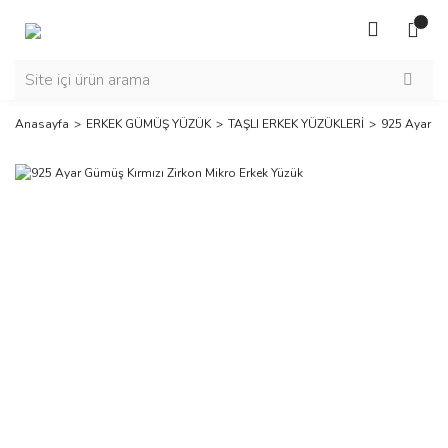
Anasayfa
ERKEK GÜMÜŞ YÜZÜK
TAŞLI ERKEK YÜZÜKLERİ
925 Ayar Gü