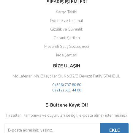
SİPARİŞ İŞLEMLERİ
Kargo Takibi
Ödeme ve Teslimat
Gizlilik ve Güvenlik
Gönder
Garanti Şartları
Mesafeli Satış Sözleşmesi
İade Şartları
BİZE ULAŞIN
Mollafenari Mh. Bileyciler Sk. No:32/B Beyazıt Fatih/İSTANBUL
0 (536) 737 80 80
0 (212) 511 44 00
E-Bültene Kayıt Ol!
Fırsatları, kampanya ve duyuruları ile ilgili e-posta almak ister misiniz?
EKLE