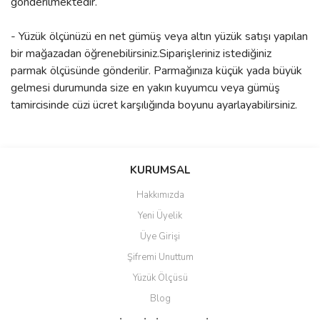
gönderilmektedir.
- Yüzük ölçünüzü en net gümüş veya altın yüzük satışı yapılan
bir mağazadan öğrenebilirsiniz.Siparişleriniz istediğiniz
parmak ölçüsünde gönderilir. Parmağınıza küçük yada büyük
gelmesi durumunda size en yakın kuyumcu veya gümüş
tamircisinde cüzi ücret karşılığında boyunu ayarlayabilirsiniz.
Bu ürünün fiyat bilgisi, resim, ürün açıklamalarında ve diğer
konularda yetersiz gördüğünüz noktaları öneri formunu kullanarak
Bu ürüne ilk yorumu siz yapın!
KURUMSAL
tarafımıza iletebilirsiniz.
Görüş ve önerileriniz için teşekkür ederiz.
Hakkımızda
Yorum Yaz
Yeni Üyelik
Ürün resmi kalitesiz, bozuk veya görüntülenemiyor.
Üye Girişi
Ürün açıklamasında eksik bilgiler bulunuyor.
Şifremi Unuttum
Ürün bilgilerinde hatalar bulunuyor.
Yüzük Ölçüsü
Ürün fiyatı diğer sitelerden daha pahalı.
Blog
Bu ürüne benzer farklı alternatifler olmalı.