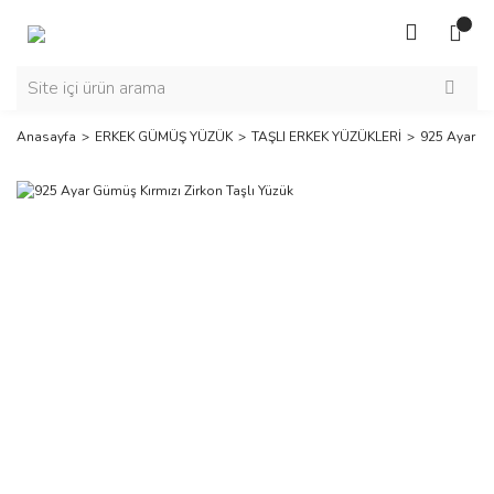
Anasayfa
ERKEK GÜMÜŞ YÜZÜK
TAŞLI ERKEK YÜZÜKLERİ
925 Ayar Gü