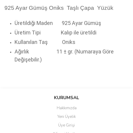
925 Ayar Gümüş Oniks Taşlı Çapa Yüzük
Üretildiği Maden
925 Ayar Gümüş
Üretim Tipi
Kalıp ile üretildi
Kullanılan Taş
Oniks
Ağırlık
11 ± gr. (Numaraya Göre
Değişebilir.)
Bu ürünün fiyat bilgisi, resim, ürün açıklamalarında ve diğer
konularda yetersiz gördüğünüz noktaları öneri formunu kullanarak
Bu ürüne ilk yorumu siz yapın!
KURUMSAL
tarafımıza iletebilirsiniz.
Görüş ve önerileriniz için teşekkür ederiz.
Hakkımızda
Yorum Yaz
Yeni Üyelik
Ürün resmi kalitesiz, bozuk veya görüntülenemiyor.
Üye Girişi
Ürün açıklamasında eksik bilgiler bulunuyor.