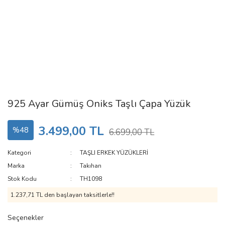
925 Ayar Gümüş Oniks Taşlı Çapa Yüzük
3.499,00 TL
%48
6.699,00 TL
Kategori
TAŞLI ERKEK YÜZÜKLERİ
Marka
Takıhan
Stok Kodu
TH1098
1.237,71 TL den başlayan taksitlerle!!
Seçenekler