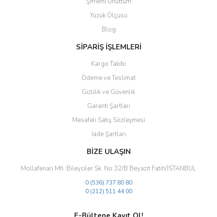
Şifremi Unuttum
Ürün bilgilerinde hatalar bulunuyor.
Yüzük Ölçüsü
Ürün fiyatı diğer sitelerden daha pahalı.
Blog
Bu ürüne benzer farklı alternatifler olmalı.
SİPARİŞ İŞLEMLERİ
Kargo Takibi
Ödeme ve Teslimat
Gizlilik ve Güvenlik
Gönder
Garanti Şartları
Mesafeli Satış Sözleşmesi
İade Şartları
BİZE ULAŞIN
Mollafenari Mh. Bileyciler Sk. No:32/B Beyazıt Fatih/İSTANBUL
0 (536) 737 80 80
0 (212) 511 44 00
E-Bültene Kayıt Ol!