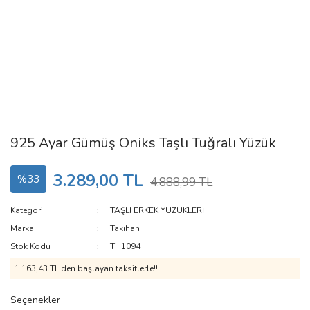
925 Ayar Gümüş Oniks Taşlı Tuğralı Yüzük
3.289,00 TL
%33
4.888,99 TL
Kategori
TAŞLI ERKEK YÜZÜKLERİ
Marka
Takıhan
Stok Kodu
TH1094
1.163,43 TL den başlayan taksitlerle!!
Seçenekler