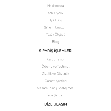
Görüş ve önerileriniz için teşekkür ederiz.
Hakkımızda
Yorum Yaz
Yeni Üyelik
Ürün resmi kalitesiz, bozuk veya görüntülenemiyor.
Üye Girişi
Ürün açıklamasında eksik bilgiler bulunuyor.
Şifremi Unuttum
Ürün bilgilerinde hatalar bulunuyor.
Yüzük Ölçüsü
Ürün fiyatı diğer sitelerden daha pahalı.
Blog
Bu ürüne benzer farklı alternatifler olmalı.
SİPARİŞ İŞLEMLERİ
Kargo Takibi
Ödeme ve Teslimat
Gizlilik ve Güvenlik
Gönder
Garanti Şartları
Mesafeli Satış Sözleşmesi
İade Şartları
BİZE ULAŞIN