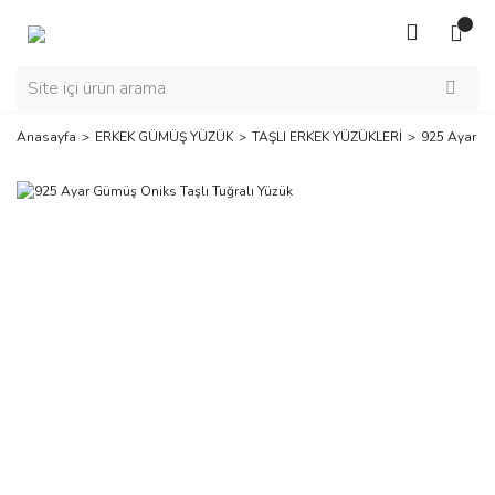
Anasayfa
ERKEK GÜMÜŞ YÜZÜK
TAŞLI ERKEK YÜZÜKLERİ
925 Ayar Gü