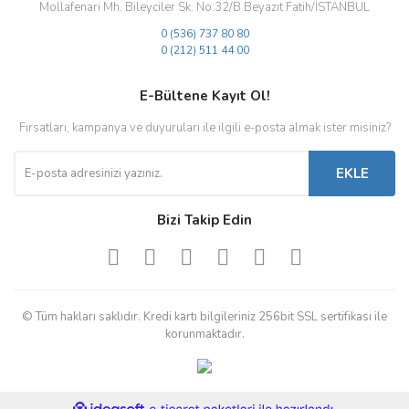
Mollafenari Mh. Bileyciler Sk. No:32/B Beyazıt Fatih/İSTANBUL
0 (536) 737 80 80
0 (212) 511 44 00
E-Bültene Kayıt Ol!
Fırsatları, kampanya ve duyuruları ile ilgili e-posta almak ister misiniz?
EKLE
Bizi Takip Edin
© Tüm hakları saklıdır. Kredi kartı bilgileriniz 256bit SSL sertifikası ile
korunmaktadır.