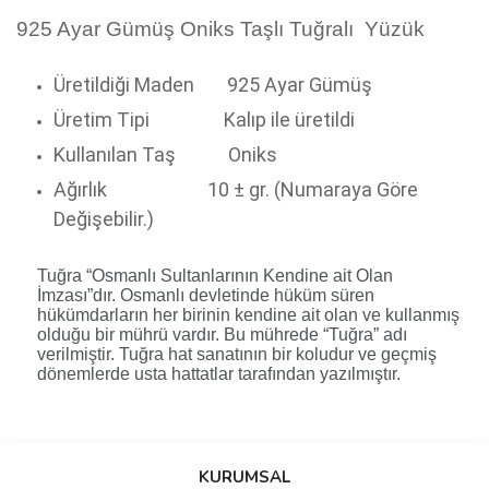
925 Ayar Gümüş Oniks Taşlı Tuğralı Yüzük
Üretildiği Maden
925 Ayar Gümüş
Üretim Tipi
Kalıp ile üretildi
Kullanılan Taş
Oniks
Ağırlık
10 ± gr. (Numaraya Göre
Değişebilir.)
Tuğra “Osmanlı Sultanlarının Kendine ait Olan
İmzası”dır. Osmanlı devletinde hüküm süren
hükümdarların her birinin kendine ait olan ve kullanmış
olduğu bir mührü vardır. Bu mührede “Tuğra” adı
verilmiştir. Tuğra hat sanatının bir koludur ve geçmiş
dönemlerde usta hattatlar tarafından yazılmıştır.
Bu ürünün fiyat bilgisi, resim, ürün açıklamalarında ve diğer
konularda yetersiz gördüğünüz noktaları öneri formunu kullanarak
Bu ürüne ilk yorumu siz yapın!
KURUMSAL
tarafımıza iletebilirsiniz.