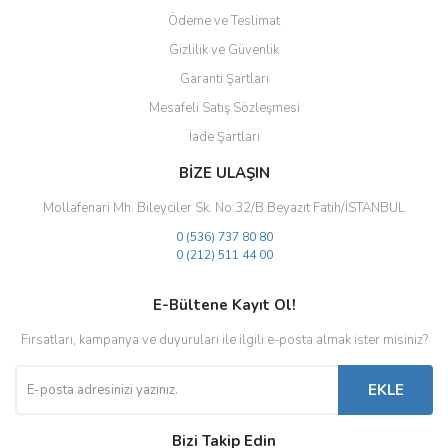
Ödeme ve Teslimat
Gizlilik ve Güvenlik
Gönder
Garanti Şartları
Mesafeli Satış Sözleşmesi
İade Şartları
BİZE ULAŞIN
Mollafenari Mh. Bileyciler Sk. No:32/B Beyazıt Fatih/İSTANBUL
0 (536) 737 80 80
0 (212) 511 44 00
E-Bültene Kayıt Ol!
Fırsatları, kampanya ve duyuruları ile ilgili e-posta almak ister misiniz?
EKLE
Bizi Takip Edin