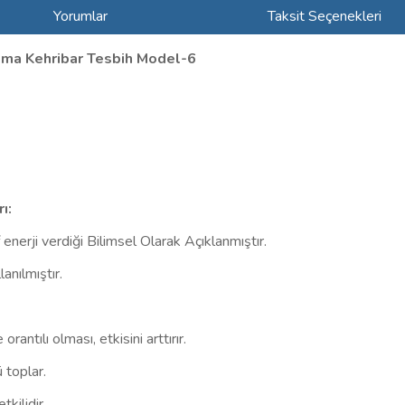
Yorumlar
Taksit Seçenekleri
kma Kehribar Tesbih Model-6
ı:
 enerji verdiği Bilimsel Olarak Açıklanmıştır.
anılmıştır.
rantılı olması, etkisini arttırır.
 toplar.
tkilidir.