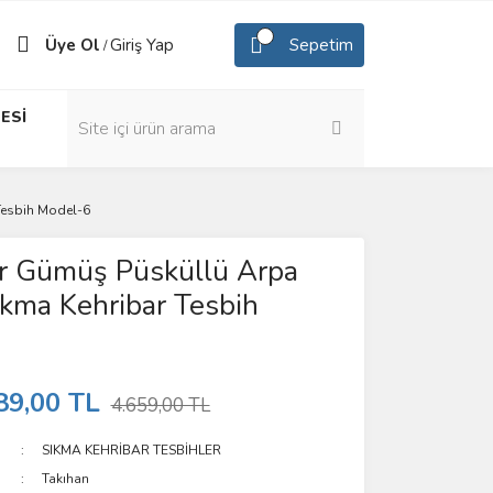
Üye Ol
Giriş Yap
Sepetim
/
ESİ
Tesbih Model-6
r Gümüş Püsküllü Arpa
kma Kehribar Tesbih
89,00 TL
4.659,00 TL
SIKMA KEHRİBAR TESBİHLER
Takıhan