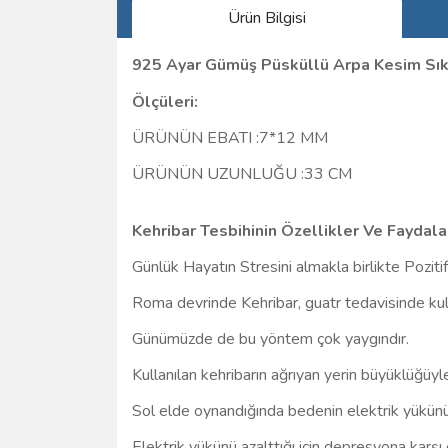
Ürün Bilgisi
925 Ayar Gümüş Püsküllü Arpa Kesim Sı
Ölçüleri:
ÜRÜNÜN EBATI :7*12 MM
ÜRÜNÜN UZUNLUĞU :33 CM
Kehribar Tesbihinin Özellikler Ve Faydalar
Günlük Hayatın Stresini almakla birlikte Pozitif
Roma devrinde Kehribar, guatr tedavisinde kull
Günümüzde de bu yöntem çok yaygındır.
Kullanılan kehribarın ağrıyan yerin büyüklüğüyle o
Sol elde oynandığında bedenin elektrik yükünü
Elektrik yükünü azalttığı için depresyona karşı e