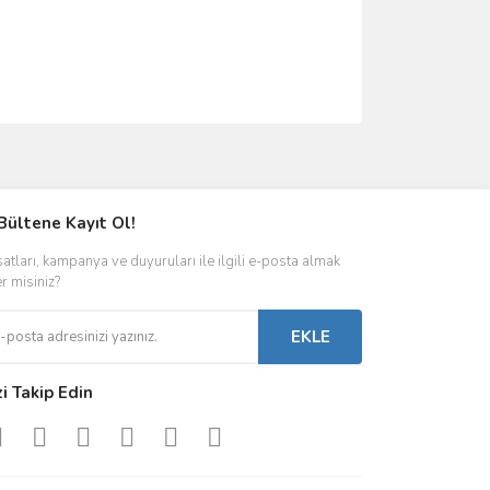
ımıza iletebilirsiniz.
Bültene Kayıt Ol!
satları, kampanya ve duyuruları ile ilgili e-posta almak
er misiniz?
EKLE
zi Takip Edin