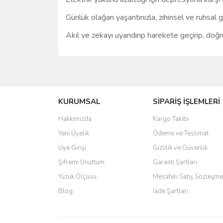
Günlük olağan yaşantınızla, zihinsel ve ruhsal g
Akıl ve zekayı uyandırıp harekete geçirip, doğr
Bu ürünün fiyat bilgisi, resim, ürün açıklamalarında 
Görüş ve önerileriniz için teşekkür ederiz.
KURUMSAL
SİPARİŞ İŞLEMLERİ
Ürün resmi kalitesiz, bozuk veya görüntülenemiyo
Ürün açıklamasında eksik bilgiler bulunuyor.
Hakkımızda
Kargo Takibi
Ürün bilgilerinde hatalar bulunuyor.
Yeni Üyelik
Ödeme ve Teslimat
Ürün fiyatı diğer sitelerden daha pahalı.
Üye Girişi
Gizlilik ve Güvenlik
Bu ürüne benzer farklı alternatifler olmalı.
Şifremi Unuttum
Garanti Şartları
Yüzük Ölçüsü
Mesafeli Satış Sözleşme
Blog
İade Şartları