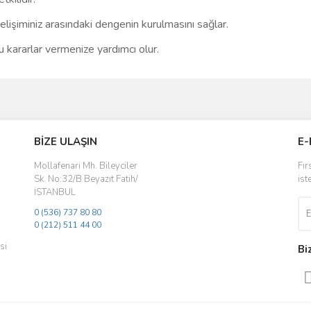
elişiminiz arasındaki dengenin kurulmasını sağlar.
u kararlar vermenize yardımcı olur.
ve diğer konularda yetersiz gördüğünüz noktaları öneri formunu kullanarak taraf
Bu ürüne ilk yorumu siz yapın!
BİZE ULAŞIN
E-
r.
Yorum Yaz
Mollafenari Mh. Bileyciler
Fır
Sk. No:32/B Beyazıt Fatih/
ist
İSTANBUL
0 (536) 737 80 80
0 (212) 511 44 00
si
Bi