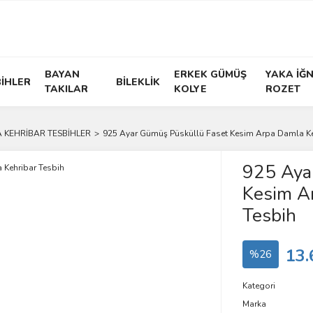
BAYAN
ERKEK GÜMÜŞ
YAKA İĞN
İHLER
BİLEKLİK
TAKILAR
KOLYE
ROZET
 KEHRİBAR TESBİHLER
925 Ayar Gümüş Püsküllü Faset Kesim Arpa Damla Ke
925 Aya
Kesim A
Tesbih
13.
%26
Kategori
Marka