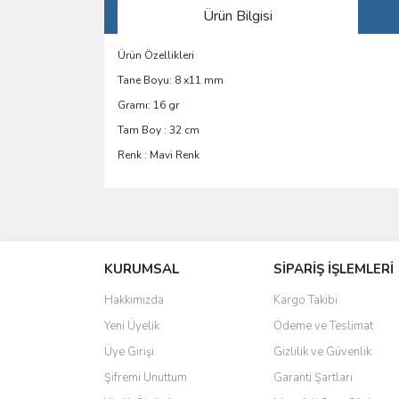
Ürün Bilgisi
Ürün Özellikleri
Tane Boyu: 8 x11 mm
Gramı: 16 gr
Tam Boy : 32 cm
Renk : Mavi Renk
Bu ürünün fiyat bilgisi, resim, ürün açıklamalarında 
Görüş ve önerileriniz için teşekkür ederiz.
KURUMSAL
SİPARİŞ İŞLEMLERİ
Ürün resmi kalitesiz, bozuk veya görüntülenemiyo
Ürün açıklamasında eksik bilgiler bulunuyor.
Hakkımızda
Kargo Takibi
Ürün bilgilerinde hatalar bulunuyor.
Yeni Üyelik
Ödeme ve Teslimat
Ürün fiyatı diğer sitelerden daha pahalı.
Üye Girişi
Gizlilik ve Güvenlik
Bu ürüne benzer farklı alternatifler olmalı.
Şifremi Unuttum
Garanti Şartları