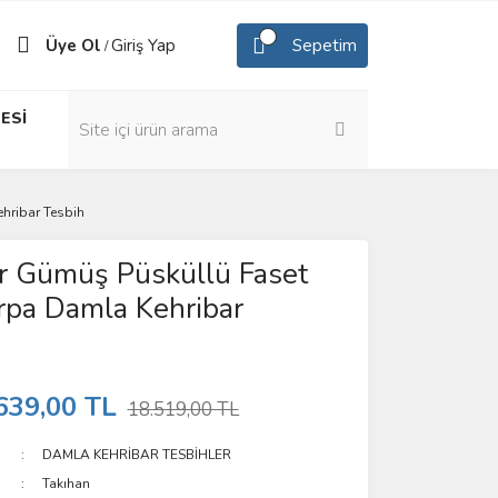
Üye Ol
Giriş Yap
Sepetim
/
ESİ
hribar Tesbih
r Gümüş Püsküllü Faset
rpa Damla Kehribar
639,00 TL
18.519,00 TL
DAMLA KEHRİBAR TESBİHLER
Takıhan