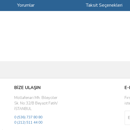
Yorumlar
Taksit Seçenekleri
ve diğer konularda yetersiz gördüğünüz noktaları öneri formunu kullanarak taraf
Bu ürüne ilk yorumu siz yapın!
BİZE ULAŞIN
E-
r.
Yorum Yaz
Mollafenari Mh. Bileyciler
Fır
Sk. No:32/B Beyazıt Fatih/
ist
İSTANBUL
0 (536) 737 80 80
0 (212) 511 44 00