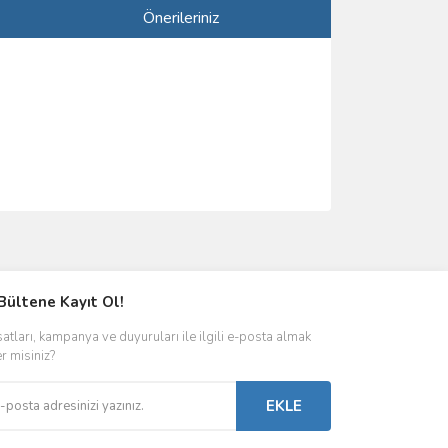
Önerileriniz
ımıza iletebilirsiniz.
Bültene Kayıt Ol!
satları, kampanya ve duyuruları ile ilgili e-posta almak
er misiniz?
EKLE