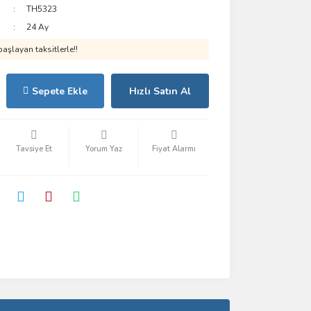
TH5323
24 Ay
aşlayan taksitlerle!!
Sepete Ekle
Hızlı Satın Al
Tavsiye Et
Yorum Yaz
Fiyat Alarmı