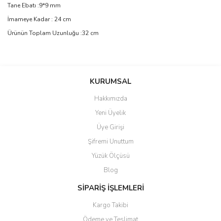
Tane Ebatı :9*9 mm
İmameye Kadar : 24 cm
Ürünün Toplam Uzunluğu :32 cm
Bu ürünün fiyat bilgisi, resim, ürün açıklamalarında ve diğer
konularda yetersiz gördüğünüz noktaları öneri formunu kullanarak
Bu ürüne ilk yorumu siz yapın!
KURUMSAL
tarafımıza iletebilirsiniz.
Görüş ve önerileriniz için teşekkür ederiz.
Hakkımızda
Yorum Yaz
Yeni Üyelik
Ürün resmi kalitesiz, bozuk veya görüntülenemiyor.
Üye Girişi
Ürün açıklamasında eksik bilgiler bulunuyor.
Şifremi Unuttum
Ürün bilgilerinde hatalar bulunuyor.
Yüzük Ölçüsü
Ürün fiyatı diğer sitelerden daha pahalı.
Blog
Bu ürüne benzer farklı alternatifler olmalı.
SİPARİŞ İŞLEMLERİ
Kargo Takibi
Ödeme ve Teslimat