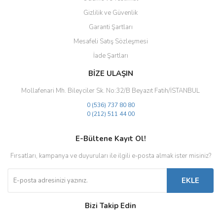
Gizlilik ve Güvenlik
Gönder
Garanti Şartları
Mesafeli Satış Sözleşmesi
İade Şartları
BİZE ULAŞIN
Mollafenari Mh. Bileyciler Sk. No:32/B Beyazıt Fatih/İSTANBUL
0 (536) 737 80 80
0 (212) 511 44 00
E-Bültene Kayıt Ol!
Fırsatları, kampanya ve duyuruları ile ilgili e-posta almak ister misiniz?
EKLE
Bizi Takip Edin