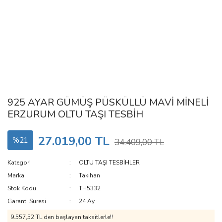
925 AYAR GÜMÜŞ PÜSKÜLLÜ MAVİ MİNELİ
ERZURUM OLTU TAŞI TESBİH
27.019,00 TL
%21
34.409,00 TL
Kategori
OLTU TAŞI TESBİHLER
Marka
Takıhan
Stok Kodu
TH5332
Garanti Süresi
24 Ay
9.557,52 TL den başlayan taksitlerle!!