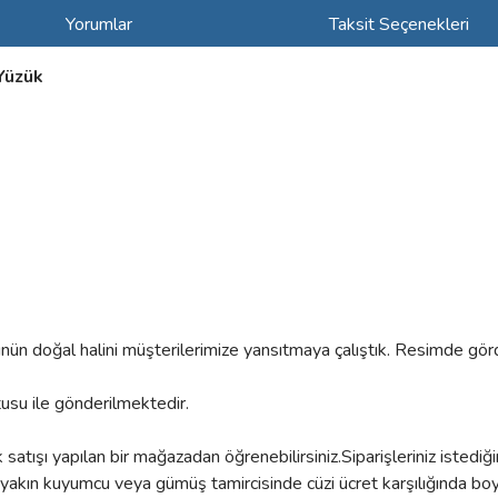
Yorumlar
Taksit Seçenekleri
Yüzük
rünün doğal halini müşterilerimize yansıtmaya çalıştık. Resimde gör
tusu ile gönderilmektedir.
atışı yapılan bir mağazadan öğrenebilirsiniz.Siparişleriniz istedi
kın kuyumcu veya gümüş tamircisinde cüzi ücret karşılığında boyun