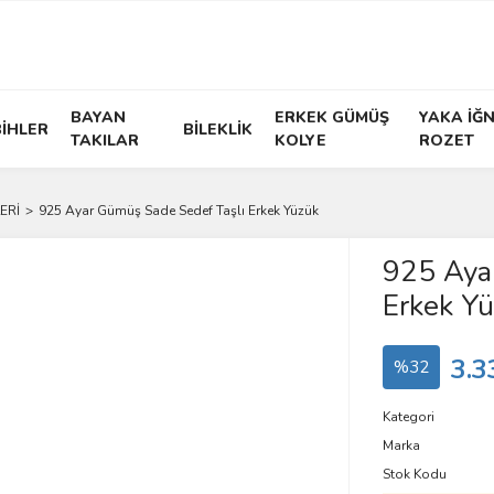
BAYAN
ERKEK GÜMÜŞ
YAKA İĞN
İHLER
BİLEKLİK
TAKILAR
KOLYE
ROZET
ERİ
925 Ayar Gümüş Sade Sedef Taşlı Erkek Yüzük
925 Aya
Erkek Y
3.3
%32
Kategori
Marka
Stok Kodu