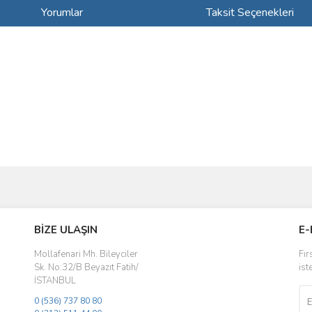
Yorumlar
Taksit Seçenekleri
ve diğer konularda yetersiz gördüğünüz noktaları öneri formunu kullanarak taraf
Bu ürüne ilk yorumu siz yapın!
BİZE ULAŞIN
E-
r.
Yorum Yaz
Mollafenari Mh. Bileyciler
Fır
Sk. No:32/B Beyazıt Fatih/
ist
İSTANBUL
0 (536) 737 80 80