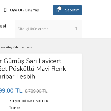
Üye Ol
Giriş Yap
Sepetim
/
ESİ
enk Ateş Kehribar Tesbih
 Gümüş Sarı Lavicert
et Püsküllü Mavi Renk
ribar Tesbih
99,00 TL
8.789,00 TL
ATEŞ KEHRİBAR TESBİHLER
Takıhan