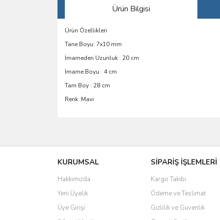
Ürün Bilgisi
Ürün Özellikleri
Tane Boyu: 7x10 mm
İmameden Uzunluk : 20 cm
İmame Boyu : 4 cm
Tam Boy : 28 cm
Renk :Mavi
Bu ürünün fiyat bilgisi, resim, ürün açıklamalarında 
Görüş ve önerileriniz için teşekkür ederiz.
KURUMSAL
SİPARİŞ İŞLEMLERİ
Ürün resmi kalitesiz, bozuk veya görüntülenemiyo
Ürün açıklamasında eksik bilgiler bulunuyor.
Hakkımızda
Kargo Takibi
Ürün bilgilerinde hatalar bulunuyor.
Yeni Üyelik
Ödeme ve Teslimat
Ürün fiyatı diğer sitelerden daha pahalı.
Üye Girişi
Gizlilik ve Güvenlik
Bu ürüne benzer farklı alternatifler olmalı.