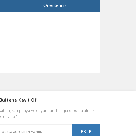
Önerileriniz
ımıza iletebilirsiniz.
Bültene Kayıt Ol!
satları, kampanya ve duyuruları ile ilgili e-posta almak
er misiniz?
EKLE