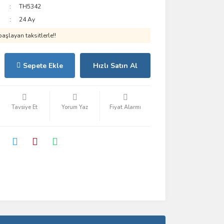
TH5342
24 Ay
aşlayan taksitlerle!!
Sepete Ekle
Hızlı Satın Al
Tavsiye Et
Yorum Yaz
Fiyat Alarmı