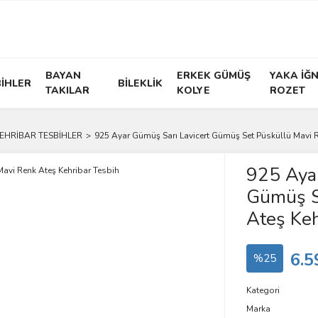
BAYAN
ERKEK GÜMÜŞ
YAKA İĞN
İHLER
BİLEKLİK
TAKILAR
KOLYE
ROZET
KEHRİBAR TESBİHLER
925 Ayar Gümüş Sarı Lavicert Gümüş Set Püsküllü Mavi R
925 Ayar
Gümüş S
Ateş Keh
6.5
%25
Kategori
Marka