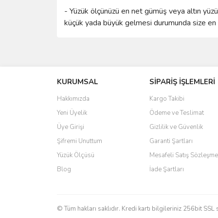
- Yüzük ölçünüzü en net gümüş veya altın yüzük 
küçük yada büyük gelmesi durumunda size en ya
Bu ürünün fiyat bilgisi, resim, ürün açıklamalarında 
Görüş ve önerileriniz için teşekkür ederiz.
KURUMSAL
SİPARİŞ İŞLEMLERİ
Ürün resmi kalitesiz, bozuk veya görüntülenemiyo
Ürün açıklamasında eksik bilgiler bulunuyor.
Hakkımızda
Kargo Takibi
Ürün bilgilerinde hatalar bulunuyor.
Yeni Üyelik
Ödeme ve Teslimat
Ürün fiyatı diğer sitelerden daha pahalı.
Üye Girişi
Gizlilik ve Güvenlik
Bu ürüne benzer farklı alternatifler olmalı.
Şifremi Unuttum
Garanti Şartları
Yüzük Ölçüsü
Mesafeli Satış Sözleşme
Blog
İade Şartları
© Tüm hakları saklıdır. Kredi kartı bilgileriniz 256bit SSL 