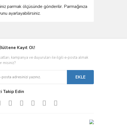
ğiniz parmak ölçüsünde gönderilir. Parmağınıza
u ayarlayabilirsiniz.
ımıza iletebilirsiniz.
Bültene Kayıt Ol!
satları, kampanya ve duyuruları ile ilgili e-posta almak
er misiniz?
EKLE
zi Takip Edin