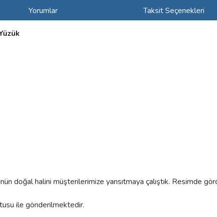
Yorumlar
Taksit Seçenekleri
 Yüzük
rünün doğal halini müşterilerimize yansıtmaya çalıştık. Resimde gör
utusu ile gönderilmektedir.