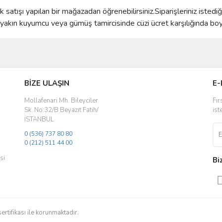
satışı yapılan bir mağazadan öğrenebilirsiniz.Siparişleriniz istedi
kın kuyumcu veya gümüş tamircisinde cüzi ücret karşılığında boyun
ve diğer konularda yetersiz gördüğünüz noktaları öneri formunu kullanarak taraf
Bu ürüne ilk yorumu siz yapın!
BİZE ULAŞIN
E-
r.
Yorum Yaz
Mollafenari Mh. Bileyciler
Fır
Sk. No:32/B Beyazıt Fatih/
ist
İSTANBUL
0 (536) 737 80 80
0 (212) 511 44 00
si
Bi
Gönder
sertifikası ile korunmaktadır.