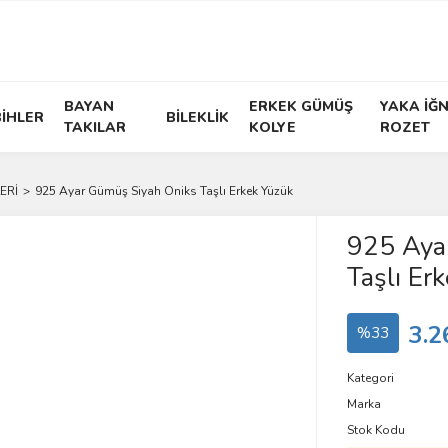
BAYAN
ERKEK GÜMÜŞ
YAKA İĞN
İHLER
BİLEKLİK
TAKILAR
KOLYE
ROZET
ERİ
925 Ayar Gümüş Siyah Oniks Taşlı Erkek Yüzük
925 Aya
Taşlı Er
3.2
%33
Kategori
Marka
Stok Kodu