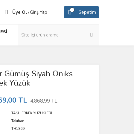
Üye Ol
Giriş Yap
Sepetim
/
ESİ
r Gümüş Siyah Oniks
kek Yüzük
69,00 TL
4.868,99 TL
TAŞLI ERKEK YÜZÜKLERİ
Takıhan
TH1869