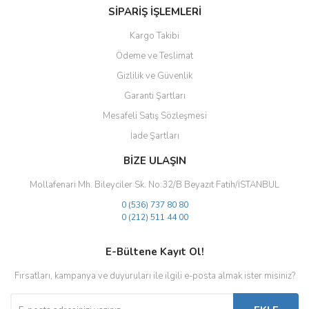
SİPARİŞ İŞLEMLERİ
Kargo Takibi
Ödeme ve Teslimat
Gizlilik ve Güvenlik
Gönder
Garanti Şartları
Mesafeli Satış Sözleşmesi
İade Şartları
BİZE ULAŞIN
Mollafenari Mh. Bileyciler Sk. No:32/B Beyazıt Fatih/İSTANBUL
0 (536) 737 80 80
0 (212) 511 44 00
E-Bültene Kayıt Ol!
Fırsatları, kampanya ve duyuruları ile ilgili e-posta almak ister misiniz?