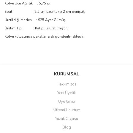
Kolye Ucu Ağırlık : 5,75 gr.
Ebat : 2.5 cm uzunluk x 2 cm genişlik
Üretildiği Maden : 925 Ayar Gümüş.
Üretim Tipi : Kalıp ile üretilmiştir.
Kolye kutusunda paketlenerek gönderilmektedir.
Bu ürünün fiyat bilgisi, resim, ürün açıklamalarında ve diğer
konularda yetersiz gördüğünüz noktaları öneri formunu kullanarak
Bu ürüne ilk yorumu siz yapın!
KURUMSAL
tarafımıza iletebilirsiniz.
Görüş ve önerileriniz için teşekkür ederiz.
Hakkımızda
Yorum Yaz
Yeni Üyelik
Ürün resmi kalitesiz, bozuk veya görüntülenemiyor.
Üye Girişi
Ürün açıklamasında eksik bilgiler bulunuyor.
Şifremi Unuttum
Ürün bilgilerinde hatalar bulunuyor.
Yüzük Ölçüsü
Ürün fiyatı diğer sitelerden daha pahalı.
Blog
Bu ürüne benzer farklı alternatifler olmalı.