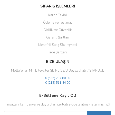
SİPARİŞ İŞLEMLERİ
Kargo Takibi
Ödeme ve Teslimat
Gizlilik ve Güvenlik
Gönder
Garanti Şartları
Mesafeli Satış Sözleşmesi
İade Şartları
BİZE ULAŞIN
Mollafenari Mh. Bileyciler Sk. No:32/B Beyazıt Fatih/İSTANBUL
0 (536) 737 80 80
0 (212) 511 44 00
E-Bültene Kayıt Ol!
Fırsatları, kampanya ve duyuruları ile ilgili e-posta almak ister misiniz?