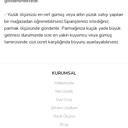
gönderilmektedir.
- Yüzük ölçünüzü en net gümüş veya altın yüzük satışı yapılan
bir mağazadan öğrenebilirsiniz.Siparişleriniz istediğiniz
parmak ölçüsünde gönderilir. Parmağınıza küçük yada büyük
gelmesi durumunda size en yakın kuyumcu veya gümüş
tamircisinde cüzi ücret karşılığında boyunu ayarlayabilirsiniz.
Bu ürünün fiyat bilgisi, resim, ürün açıklamalarında ve diğer
konularda yetersiz gördüğünüz noktaları öneri formunu kullanarak
Bu ürüne ilk yorumu siz yapın!
KURUMSAL
tarafımıza iletebilirsiniz.
Görüş ve önerileriniz için teşekkür ederiz.
Hakkımızda
Yorum Yaz
Yeni Üyelik
Ürün resmi kalitesiz, bozuk veya görüntülenemiyor.
Üye Girişi
Ürün açıklamasında eksik bilgiler bulunuyor.
Şifremi Unuttum
Ürün bilgilerinde hatalar bulunuyor.
Yüzük Ölçüsü
Ürün fiyatı diğer sitelerden daha pahalı.
Blog
Bu ürüne benzer farklı alternatifler olmalı.