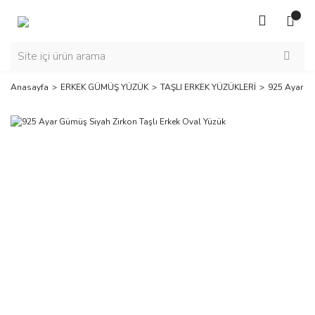
Anasayfa
ERKEK GÜMÜŞ YÜZÜK
TAŞLI ERKEK YÜZÜKLERİ
925 Ayar Gü