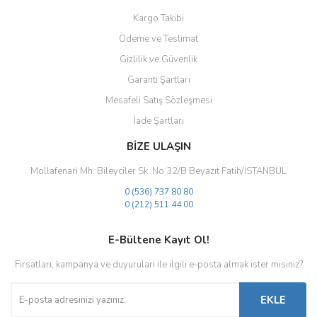
Kargo Takibi
Ödeme ve Teslimat
Gizlilik ve Güvenlik
Gönder
Garanti Şartları
Mesafeli Satış Sözleşmesi
İade Şartları
BİZE ULAŞIN
Mollafenari Mh. Bileyciler Sk. No:32/B Beyazıt Fatih/İSTANBUL
0 (536) 737 80 80
0 (212) 511 44 00
E-Bültene Kayıt Ol!
Fırsatları, kampanya ve duyuruları ile ilgili e-posta almak ister misiniz?
EKLE