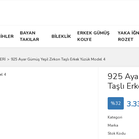
BAYAN
ERKEK GÜMÜŞ
YAKA İĞN
İHLER
BİLEKLİK
TAKILAR
KOLYE
ROZET
ERİ
925 Ayar Gümüş Yeşil Zirkon Taşlı Erkek Yüzük Model 4
925 Ayar
Taşlı Er
3.3
%32
Kategori
Marka
Stok Kodu