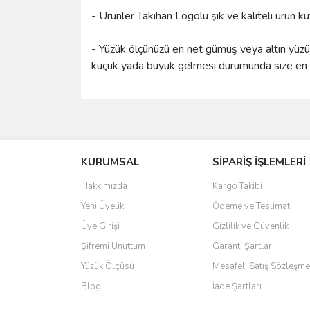
- Ürünler Takıhan Logolu şık ve kaliteli ürün k
- Yüzük ölçünüzü en net gümüş veya altın yüzük 
küçük yada büyük gelmesi durumunda size en ya
Bu ürünün fiyat bilgisi, resim, ürün açıklamalarında 
Görüş ve önerileriniz için teşekkür ederiz.
KURUMSAL
SİPARİŞ İŞLEMLERİ
Ürün resmi kalitesiz, bozuk veya görüntülenemiyo
Ürün açıklamasında eksik bilgiler bulunuyor.
Hakkımızda
Kargo Takibi
Ürün bilgilerinde hatalar bulunuyor.
Yeni Üyelik
Ödeme ve Teslimat
Ürün fiyatı diğer sitelerden daha pahalı.
Üye Girişi
Gizlilik ve Güvenlik
Bu ürüne benzer farklı alternatifler olmalı.
Şifremi Unuttum
Garanti Şartları
Yüzük Ölçüsü
Mesafeli Satış Sözleşme
Blog
İade Şartları