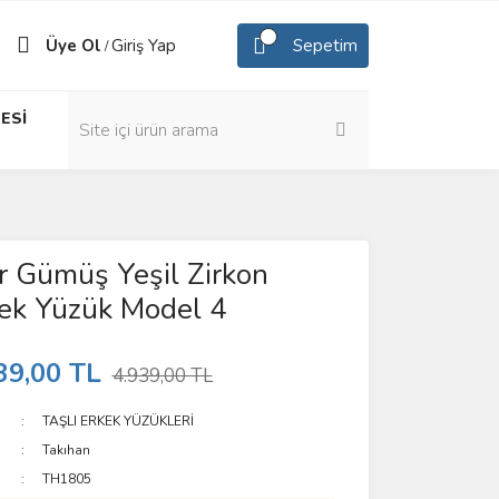
Üye Ol
Giriş Yap
Sepetim
/
ESİ
 Gümüş Yeşil Zirkon
kek Yüzük Model 4
39,00 TL
4.939,00 TL
TAŞLI ERKEK YÜZÜKLERİ
Takıhan
TH1805