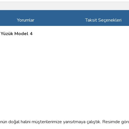
Yorumlar
Taksit Seçenekleri
k Yüzük Model 4
rünün doğal halini müşterilerimize yansıtmaya çalıştık. Resimde gör