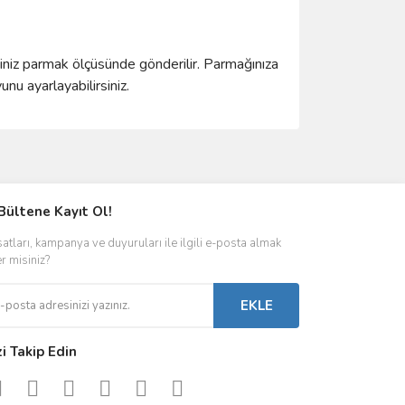
ğiniz parmak ölçüsünde gönderilir. Parmağınıza
u ayarlayabilirsiniz.
ımıza iletebilirsiniz.
Bültene Kayıt Ol!
satları, kampanya ve duyuruları ile ilgili e-posta almak
er misiniz?
EKLE
zi Takip Edin