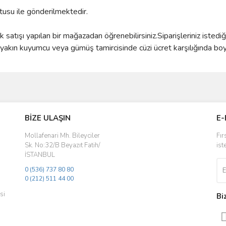
utusu ile gönderilmektedir.
satışı yapılan bir mağazadan öğrenebilirsiniz.Siparişleriniz istedi
kın kuyumcu veya gümüş tamircisinde cüzi ücret karşılığında boyun
ve diğer konularda yetersiz gördüğünüz noktaları öneri formunu kullanarak taraf
Bu ürüne ilk yorumu siz yapın!
BİZE ULAŞIN
E-
r.
Yorum Yaz
Mollafenari Mh. Bileyciler
Fır
Sk. No:32/B Beyazıt Fatih/
ist
İSTANBUL
0 (536) 737 80 80
0 (212) 511 44 00
si
Bi