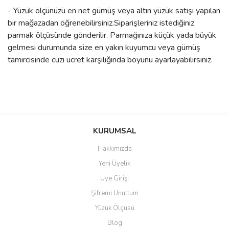
- Yüzük ölçünüzü en net gümüş veya altın yüzük satışı yapılan
bir mağazadan öğrenebilirsiniz.Siparişleriniz istediğiniz
parmak ölçüsünde gönderilir. Parmağınıza küçük yada büyük
gelmesi durumunda size en yakın kuyumcu veya gümüş
tamircisinde cüzi ücret karşılığında boyunu ayarlayabilirsiniz.
Bu ürünün fiyat bilgisi, resim, ürün açıklamalarında ve diğer
konularda yetersiz gördüğünüz noktaları öneri formunu kullanarak
Bu ürüne ilk yorumu siz yapın!
KURUMSAL
tarafımıza iletebilirsiniz.
Görüş ve önerileriniz için teşekkür ederiz.
Hakkımızda
Yorum Yaz
Yeni Üyelik
Ürün resmi kalitesiz, bozuk veya görüntülenemiyor.
Üye Girişi
Ürün açıklamasında eksik bilgiler bulunuyor.
Şifremi Unuttum
Ürün bilgilerinde hatalar bulunuyor.
Yüzük Ölçüsü
Ürün fiyatı diğer sitelerden daha pahalı.
Blog
Bu ürüne benzer farklı alternatifler olmalı.