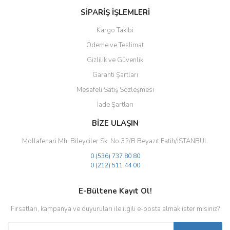
SİPARİŞ İŞLEMLERİ
Kargo Takibi
Ödeme ve Teslimat
Gizlilik ve Güvenlik
Gönder
Garanti Şartları
Mesafeli Satış Sözleşmesi
İade Şartları
BİZE ULAŞIN
Mollafenari Mh. Bileyciler Sk. No:32/B Beyazıt Fatih/İSTANBUL
0 (536) 737 80 80
0 (212) 511 44 00
E-Bültene Kayıt Ol!
Fırsatları, kampanya ve duyuruları ile ilgili e-posta almak ister misiniz?