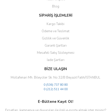
Ürün fiyatı diğer sitelerden daha pahalı.
Blog
Bu ürüne benzer farklı alternatifler olmalı.
SİPARİŞ İŞLEMLERİ
Kargo Takibi
Ödeme ve Teslimat
Gizlilik ve Güvenlik
Gönder
Garanti Şartları
Mesafeli Satış Sözleşmesi
İade Şartları
BİZE ULAŞIN
Mollafenari Mh. Bileyciler Sk. No:32/B Beyazıt Fatih/İSTANBUL
0 (536) 737 80 80
0 (212) 511 44 00
E-Bültene Kayıt Ol!
Fırsatları, kampanya ve duyuruları ile ilgili e-posta almak ister misiniz?