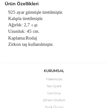
Ürün Özellikleri
925 ayar gümüşle üretilmiştir.
Kalıpla üretilmiştir.
Ağırlık: 2,7
± gr.
Uzunluk: 45 cm.
Kaplama:Rodaj
Zirkon taş kullanılmıştır.
Bu ürünün fiyat bilgisi, resim, ürün açıklamalarında ve diğer
konularda yetersiz gördüğünüz noktaları öneri formunu kullanarak
Bu ürüne ilk yorumu siz yapın!
KURUMSAL
tarafımıza iletebilirsiniz.
Görüş ve önerileriniz için teşekkür ederiz.
Hakkımızda
Yorum Yaz
Yeni Üyelik
Ürün resmi kalitesiz, bozuk veya görüntülenemiyor.
Üye Girişi
Ürün açıklamasında eksik bilgiler bulunuyor.
Şifremi Unuttum
Ürün bilgilerinde hatalar bulunuyor.
Yüzük Ölçüsü