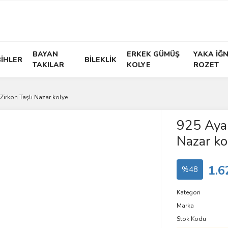
BAYAN
ERKEK GÜMÜŞ
YAKA İĞN
İHLER
BİLEKLİK
TAKILAR
KOLYE
ROZET
irkon Taşlı Nazar kolye
925 Ayar
Nazar ko
1.6
%48
Kategori
Marka
Stok Kodu