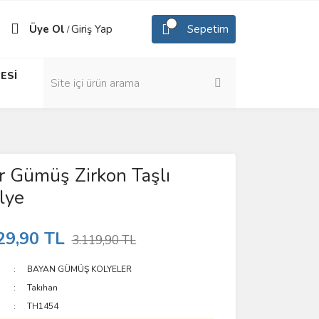
Üye Ol
Giriş Yap
Sepetim
/
ESİ
 Gümüş Zirkon Taşlı
lye
29,90 TL
3.119,90 TL
BAYAN GÜMÜŞ KOLYELER
Takıhan
TH1454