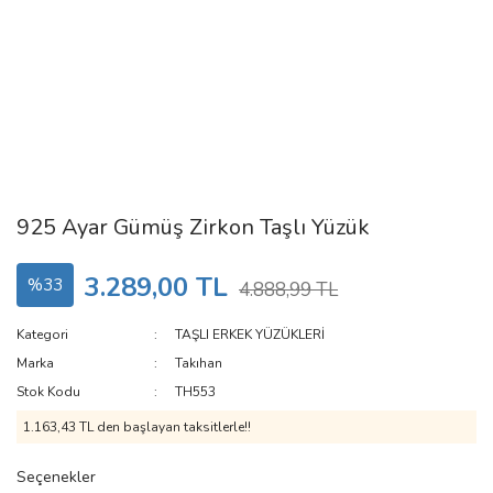
925 Ayar Gümüş Zirkon Taşlı Yüzük
3.289,00 TL
%33
4.888,99 TL
Kategori
TAŞLI ERKEK YÜZÜKLERİ
Marka
Takıhan
Stok Kodu
TH553
1.163,43 TL den başlayan taksitlerle!!
Seçenekler