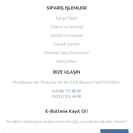
SİPARİŞ İŞLEMLERİ
Kargo Takibi
Ödeme ve Teslimat
Gizlilik ve Güvenlik
Gönder
Garanti Şartları
Mesafeli Satış Sözleşmesi
İade Şartları
BİZE ULAŞIN
Mollafenari Mh. Bileyciler Sk. No:32/B Beyazıt Fatih/İSTANBUL
0 (536) 737 80 80
0 (212) 511 44 00
E-Bültene Kayıt Ol!
Fırsatları, kampanya ve duyuruları ile ilgili e-posta almak ister misiniz?