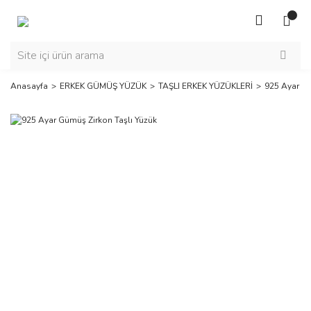
Anasayfa
ERKEK GÜMÜŞ YÜZÜK
TAŞLI ERKEK YÜZÜKLERİ
925 Ayar Gü