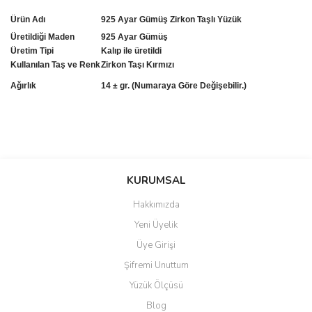
Ürün Adı
925 Ayar Gümüş Zirkon Taşlı Yüzük
Üretildiği Maden
925 Ayar Gümüş
Üretim Tipi
Kalıp ile üretildi
Kullanılan Taş ve Renk
Zirkon Taşı Kırmızı
Ağırlık
14 ± gr. (Numaraya Göre Değişebilir.)
Bu ürünün fiyat bilgisi, resim, ürün açıklamalarında ve diğer
konularda yetersiz gördüğünüz noktaları öneri formunu kullanarak
Bu ürüne ilk yorumu siz yapın!
KURUMSAL
tarafımıza iletebilirsiniz.
Görüş ve önerileriniz için teşekkür ederiz.
Hakkımızda
Yorum Yaz
Yeni Üyelik
Ürün resmi kalitesiz, bozuk veya görüntülenemiyor.
Üye Girişi
Ürün açıklamasında eksik bilgiler bulunuyor.
Şifremi Unuttum
Ürün bilgilerinde hatalar bulunuyor.
Yüzük Ölçüsü
Ürün fiyatı diğer sitelerden daha pahalı.
Blog
Bu ürüne benzer farklı alternatifler olmalı.