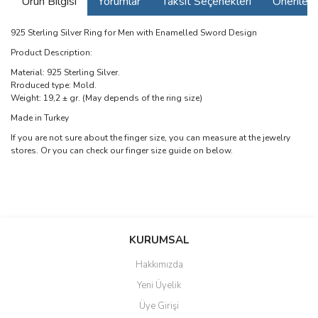
Ürün Bilgisi
Yorumlar
Taksit Seçenekleri
Önerilerin
925 Sterling Silver Ring for Men with Enamelled Sword Design
Product Description:
Material: 925 Sterling Silver.
Rroduced type: Mold.
Weight: 19,2 ± gr. (May depends of the ring size)
Made in Turkey
If you are not sure about the finger size, you can measure at the jewelry
stores. Or you can check our finger size guide on below.
Bu ürünün fiyat bilgisi, resim, ürün açıklamalarında ve diğer
konularda yetersiz gördüğünüz noktaları öneri formunu kullanarak
Bu ürüne ilk yorumu siz yapın!
KURUMSAL
tarafımıza iletebilirsiniz.
Görüş ve önerileriniz için teşekkür ederiz.
Hakkımızda
Yorum Yaz
Yeni Üyelik
Ürün resmi kalitesiz, bozuk veya görüntülenemiyor.
Üye Girişi
Ürün açıklamasında eksik bilgiler bulunuyor.