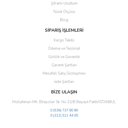
Şifremi Unuttum
Ürün bilgilerinde hatalar bulunuyor.
Yüzük Ölçüsü
Ürün fiyatı diğer sitelerden daha pahalı.
Blog
Bu ürüne benzer farklı alternatifler olmalı.
SİPARİŞ İŞLEMLERİ
Kargo Takibi
Ödeme ve Teslimat
Gizlilik ve Güvenlik
Gönder
Garanti Şartları
Mesafeli Satış Sözleşmesi
İade Şartları
BİZE ULAŞIN
Mollafenari Mh. Bileyciler Sk. No:32/B Beyazıt Fatih/İSTANBUL
0 (536) 737 80 80
0 (212) 511 44 00