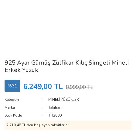
925 Ayar Gümüş Zülfikar Kılıç Simgeli Mineli
Erkek Yüzük
6.249,00 TL
%31
8.999,00 TL
Kategori
MİNELİ YÜZÜKLER
Marka
Takıhan
Stok Kodu
TH2000
2.210,48 TL den başlayan taksitlerle!!