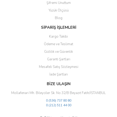
Şifremi Unuttum
Ürün bilgilerinde hatalar bulunuyor.
Yüzük Ölçüsü
Ürün fiyatı diğer sitelerden daha pahalı.
Blog
Bu ürüne benzer farklı alternatifler olmalı.
SİPARİŞ İŞLEMLERİ
Kargo Takibi
Ödeme ve Teslimat
Gizlilik ve Güvenlik
Gönder
Garanti Şartları
Mesafeli Satış Sözleşmesi
İade Şartları
BİZE ULAŞIN
Mollafenari Mh. Bileyciler Sk. No:32/B Beyazıt Fatih/İSTANBUL
0 (536) 737 80 80
0 (212) 511 44 00