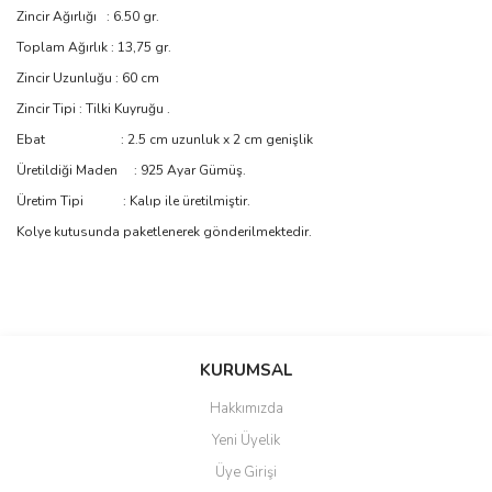
Zincir Ağırlığı : 6.50 gr.
Toplam Ağırlık : 13,75 gr.
Zincir Uzunluğu : 60 cm
Zincir Tipi : Tilki Kuyruğu .
Ebat : 2.5 cm uzunluk x 2 cm genişlik
Üretildiği Maden : 925 Ayar Gümüş.
Üretim Tipi : Kalıp ile üretilmiştir.
Kolye kutusunda paketlenerek gönderilmektedir.
Bu ürünün fiyat bilgisi, resim, ürün açıklamalarında ve diğer
konularda yetersiz gördüğünüz noktaları öneri formunu kullanarak
Bu ürüne ilk yorumu siz yapın!
KURUMSAL
tarafımıza iletebilirsiniz.
Görüş ve önerileriniz için teşekkür ederiz.
Hakkımızda
Yorum Yaz
Yeni Üyelik
Ürün resmi kalitesiz, bozuk veya görüntülenemiyor.
Üye Girişi
Ürün açıklamasında eksik bilgiler bulunuyor.