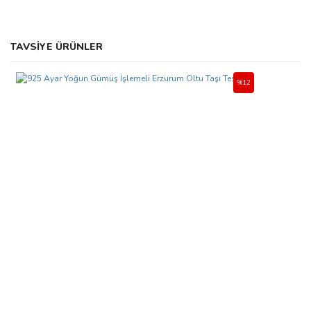
Bu ürünün fiyat bilgisi, resim, ürün açıklamalarında ve diğer
TAVSİYE ÜRÜNLER
konularda yetersiz gördüğünüz noktaları öneri formunu kullanarak
Bu ürüne ilk yorumu siz yapın!
tarafımıza iletebilirsiniz.
Görüş ve önerileriniz için teşekkür ederiz.
%12
Yorum Yaz
Ürün resmi kalitesiz, bozuk veya görüntülenemiyor.
Ürün açıklamasında eksik bilgiler bulunuyor.
Ürün bilgilerinde hatalar bulunuyor.
Ürün fiyatı diğer sitelerden daha pahalı.
Bu ürüne benzer farklı alternatifler olmalı.
Gönder