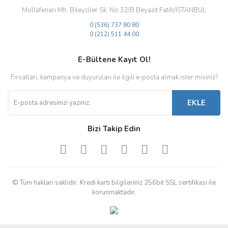
Mollafenari Mh. Bileyciler Sk. No:32/B Beyazıt Fatih/İSTANBUL
0 (536) 737 80 80
0 (212) 511 44 00
E-Bültene Kayıt Ol!
Fırsatları, kampanya ve duyuruları ile ilgili e-posta almak ister misiniz?
EKLE
Bizi Takip Edin
© Tüm hakları saklıdır. Kredi kartı bilgileriniz 256bit SSL sertifikası ile
korunmaktadır.