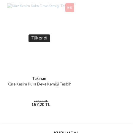
%43
Tükendi
Takıhan
Küre Kesim Kuka Deve Kemiği Tesbih
277,20 TL
157,20 TL