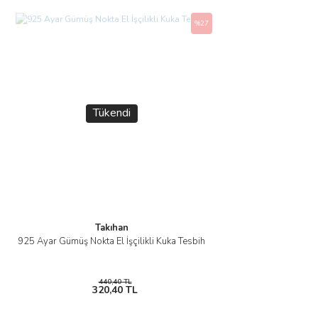
%27
Tükendi
Takıhan
925 Ayar Gümüş Nokta El İşçilikli Kuka Tesbih
440,40 TL
320,40 TL