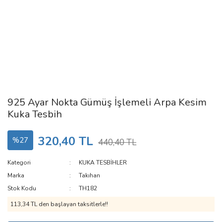
925 Ayar Nokta Gümüş İşlemeli Arpa Kesim
Kuka Tesbih
320,40 TL
%27
440,40 TL
Kategori
KUKA TESBİHLER
Marka
Takıhan
Stok Kodu
TH182
113,34 TL den başlayan taksitlerle!!