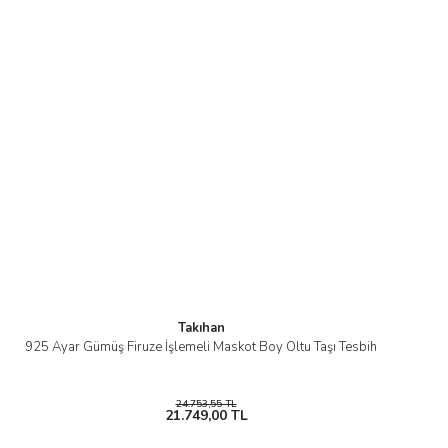
Takıhan
925 Ayar Gümüş Firuze İşlemeli Maskot Boy Oltu Taşı Tesbih
24.753,55 TL
21.749,00 TL