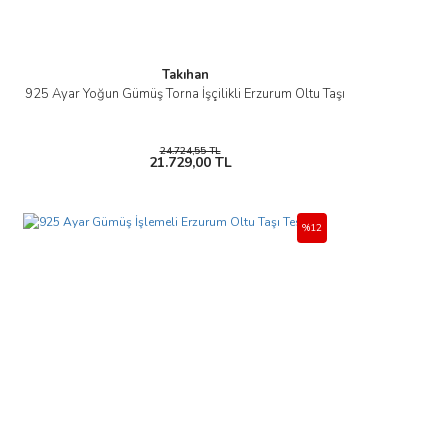
Takıhan
925 Ayar Yoğun Gümüş Torna İşçilikli Erzurum Oltu Taşı
24.724,55 TL
21.729,00 TL
%12