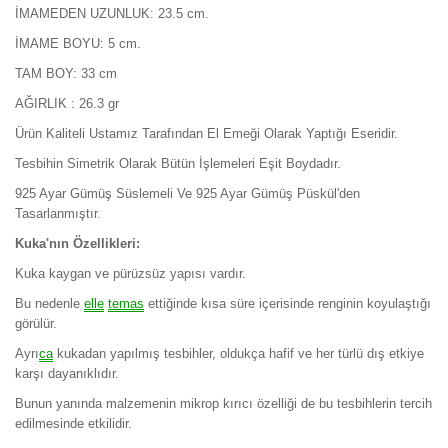
İMAMEDEN UZUNLUK: 23.5 cm.
İMAME BOYU: 5 cm.
TAM BOY: 33 cm
AĞIRLIK : 26.3 gr
Ürün Kaliteli Ustamız Tarafından El Emeği Olarak Yaptığı Eseridir.
Tesbihin Simetrik Olarak Bütün İşlemeleri Eşit Boydadır.
925 Ayar Gümüş Süslemeli Ve 925 Ayar Gümüş Püskül'den
Tasarlanmıştır.
Kuka'nın Özellikleri:
Kuka kaygan ve pürüzsüz yapısı vardır.
Bu nedenle
elle
temas
ettiğinde kısa süre içerisinde renginin koyulaştığı
görülür.
Ayrı
ca
kukadan yapılmış tesbihler, oldukça hafif ve her türlü dış etkiye
karşı dayanıklıdır.
Bunun yanında malzemenin mikrop kırıcı özelliği de bu tesbihlerin tercih
edilmesinde etkilidir.