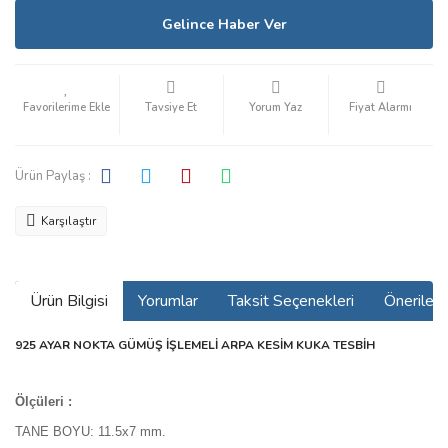
Gelince Haber Ver
Tavsiye Et
Yorum Yaz
Fiyat Alarmı
Ürün Paylaş :
Karşılaştır
Ürün Bilgisi
Yorumlar
Taksit Seçenekleri
Önerilerin
925 AYAR NOKTA GÜMÜŞ İŞLEMELİ ARPA KESİM KUKA TESBİH
Ölçüleri :
TANE BOYU: 11.5x7 mm.