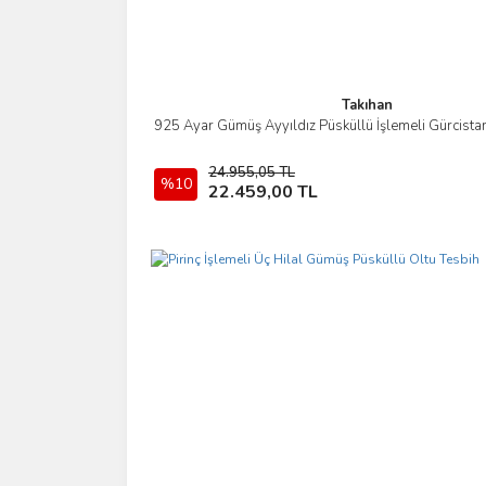
Takıhan
925 Ayar Gümüş Ayyıldız Püsküllü İşlemeli Gürcista
İncele
24.955,05 TL
%10
Sepete Ekle
22.459,00 TL