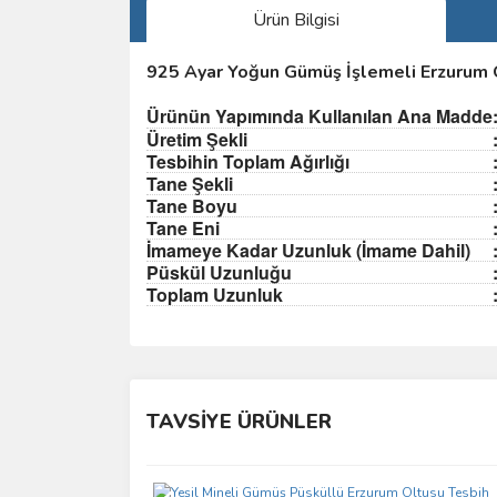
Ürün Bilgisi
925 Ayar Yoğun Gümüş İşlemeli Erzurum 
Ürünün Yapımında Kullanılan Ana Madde
Üretim Şekli
Tesbihin Toplam Ağırlığı
Tane Şekli
Tane Boyu
Tane Eni
İmameye Kadar Uzunluk (İmame Dahil)
Püskül Uzunluğu
Toplam Uzunluk
Bu ürünün fiyat bilgisi, resim, ürün açıklamalarında 
Görüş ve önerileriniz için teşekkür ederiz.
TAVSİYE ÜRÜNLER
Ürün resmi kalitesiz, bozuk veya görüntülenemiyo
Ürün açıklamasında eksik bilgiler bulunuyor.