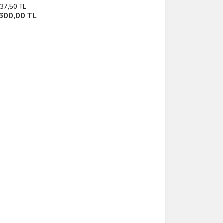
37,50 TL
Sepete Ekle
600,00 TL