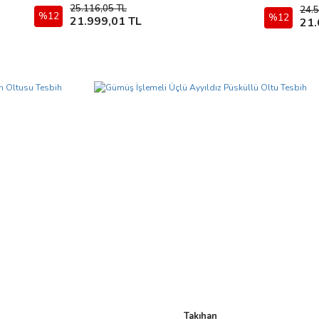
25.116,05 TL
24.5
%12
Sepete Ekle
%12
21.999,01 TL
21.
Takıhan