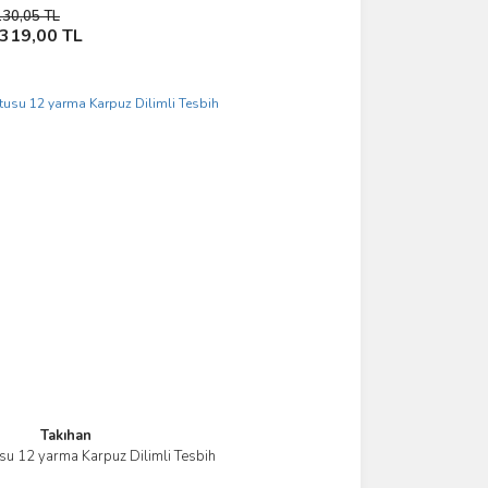
130,05 TL
Sepete Ekle
.319,00 TL
Takıhan
su 12 yarma Karpuz Dilimli Tesbih
İncele