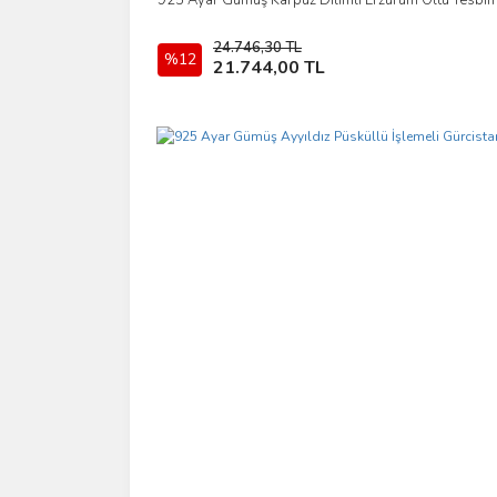
İncele
24.746,30 TL
%12
Sepete Ekle
21.744,00 TL