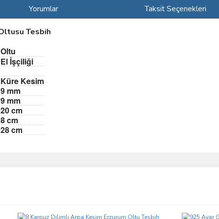
Yorumlar
Taksit Seçenekleri
Oltusu Tesbih
:Oltu
:El İşçiliği
:
:Küre Kesim
:9 mm
:9 mm
:20 cm
:8 cm
:28 cm
ve diğer konularda yetersiz gördüğünüz noktaları öneri formunu kullanarak taraf
Bu ürüne ilk yorumu siz yapın!
r.
Yorum Yaz