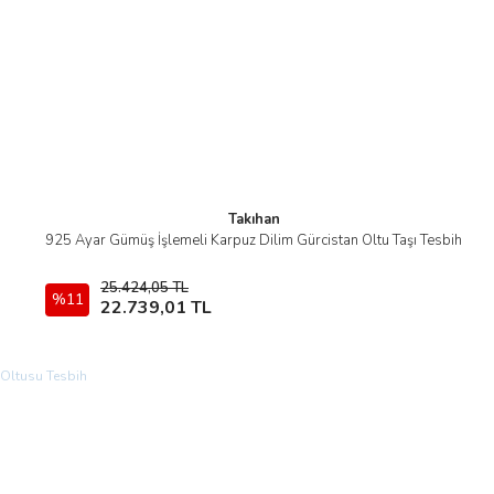
Takıhan
925 Ayar Gümüş İşlemeli Karpuz Dilim Gürcistan Oltu Taşı Tesbih
İncele
25.424,05 TL
%11
Sepete Ekle
22.739,01 TL