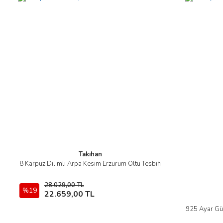
Gönder
Takıhan
8 Karpuz Dilimli Arpa Kesim Erzurum Oltu Tesbih
İncele
28.029,00 TL
%19
Sepete Ekle
22.659,00 TL
925 Ayar Güm