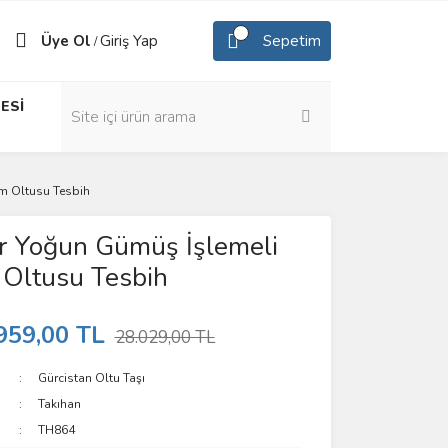
Üye Ol
Giriş Yap
Sepetim
/
ESİ
m Oltusu Tesbih
r Yoğun Gümüş İşlemeli
 Oltusu Tesbih
959,00 TL
28.029,00 TL
Gürcistan Oltu Taşı
Takıhan
TH864