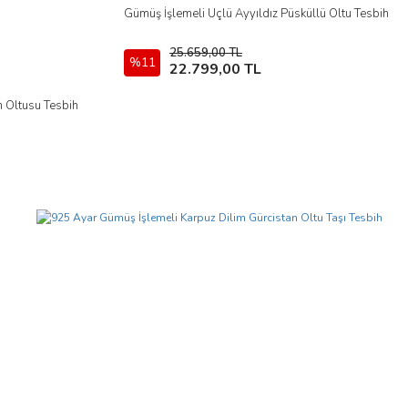
Gümüş İşlemeli Üçlü Ayyıldız Püsküllü Oltu Tesbih
İncele
25.659,00 TL
%11
Sepete Ekle
22.799,00 TL
n Oltusu Tesbih