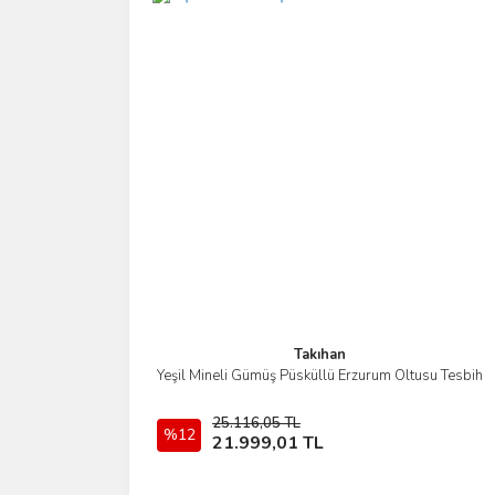
Ürün bilgilerinde hatalar bulunuyor.
Ürün fiyatı diğer sitelerden daha pahalı.
Bu ürüne benzer farklı alternatifler olmalı.
Takıhan
Yeşil Mineli Gümüş Püsküllü Erzurum Oltusu Tesbih
İncele
25.116,05 TL
%12
Sepete Ekle
21.999,01 TL