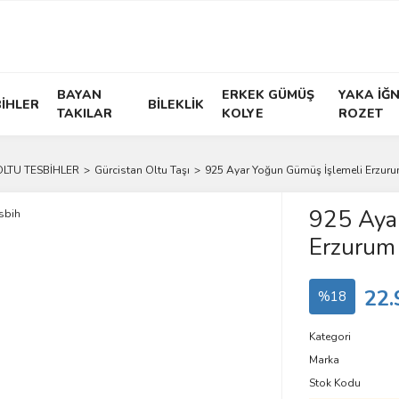
BAYAN
ERKEK GÜMÜŞ
YAKA İĞN
İHLER
BİLEKLİK
TAKILAR
KOLYE
ROZET
OLTU TESBİHLER
Gürcistan Oltu Taşı
925 Ayar Yoğun Gümüş İşlemeli Erzuru
925 Aya
Erzurum
22.
%18
Kategori
Marka
Stok Kodu