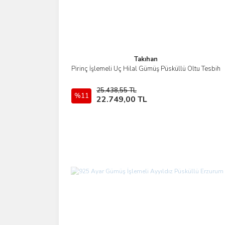
Takıhan
Pirinç İşlemeli Üç Hilal Gümüş Püsküllü Oltu Tesbih
İncele
25.438,55 TL
%11
Sepete Ekle
22.749,00 TL