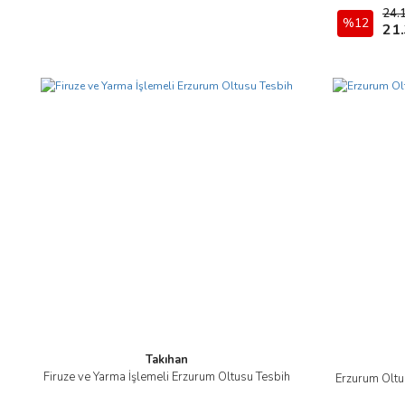
24.
%12
21
Takıhan
Firuze ve Yarma İşlemeli Erzurum Oltusu Tesbih
Erzurum Oltu
İncele