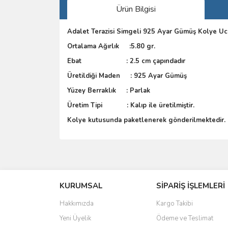
Ürün Bilgisi
Adalet Terazisi Simgeli 925 Ayar Gümüş Kolye U
Ortalama Ağırlık :5.80 gr.
Ebat : 2.5 cm çapındadır
Üretildiği Maden : 925 Ayar Gümüş
Yüzey Berraklık : Parlak
Üretim Tipi : Kalıp ile üretilmiştir.
Kolye kutusunda paketlenerek gönderilmektedir.
Bu ürünün fiyat bilgisi, resim, ürün açıklamalarında 
Görüş ve önerileriniz için teşekkür ederiz.
KURUMSAL
SİPARİŞ İŞLEMLERİ
Ürün resmi kalitesiz, bozuk veya görüntülenemiyo
Ürün açıklamasında eksik bilgiler bulunuyor.
Hakkımızda
Kargo Takibi
Ürün bilgilerinde hatalar bulunuyor.
Yeni Üyelik
Ödeme ve Teslimat