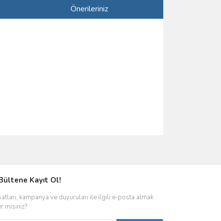
Önerileriniz
ımıza iletebilirsiniz.
Bültene Kayıt Ol!
satları, kampanya ve duyuruları ile ilgili e-posta almak
er misiniz?