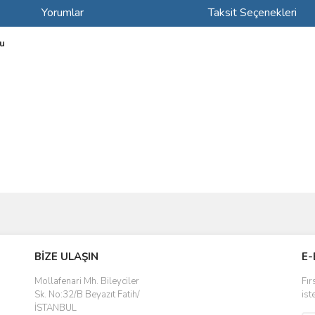
Yorumlar
Taksit Seçenekleri
cu
ve diğer konularda yetersiz gördüğünüz noktaları öneri formunu kullanarak taraf
Bu ürüne ilk yorumu siz yapın!
BİZE ULAŞIN
E-
r.
Yorum Yaz
Mollafenari Mh. Bileyciler
Fır
Sk. No:32/B Beyazıt Fatih/
ist
İSTANBUL