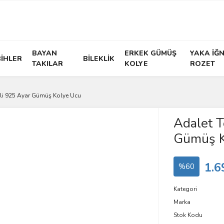
BAYAN
ERKEK GÜMÜŞ
YAKA İĞN
İHLER
BİLEKLİK
TAKILAR
KOLYE
ROZET
eli 925 Ayar Gümüş Kolye Ucu
Adalet T
Gümüş K
1.6
%60
Kategori
Marka
Stok Kodu