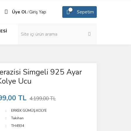
Üye Ol
Giriş Yap
Sepetim
/
ESİ
erazisi Simgeli 925 Ayar
olye Ucu
99,00 TL
4.199,00 TL
ERKEK GÜMÜŞ KOLYE
Takıhan
TH4934