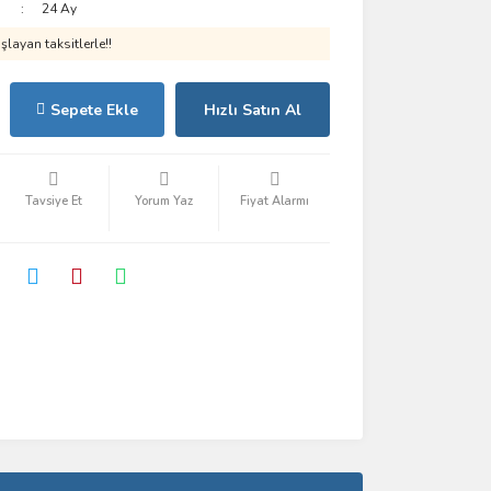
24 Ay
layan taksitlerle!!
Sepete Ekle
Hızlı Satın Al
Tavsiye Et
Yorum Yaz
Fiyat Alarmı