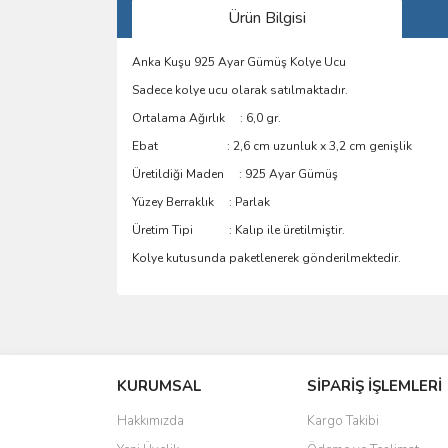
Ürün Bilgisi
Anka Kuşu 925 Ayar Gümüş Kolye Ucu
Sadece kolye ucu olarak satılmaktadır.
Ortalama Ağırlık : 6,0 gr.
Ebat : 2,6 cm uzunluk x 3,2 cm genişlik
Üretildiği Maden : 925 Ayar Gümüş
Yüzey Berraklık : Parlak
Üretim Tipi : Kalıp ile üretilmiştir.
Kolye kutusunda paketlenerek gönderilmektedir.
Bu ürünün fiyat bilgisi, resim, ürün açıklamalarında 
Görüş ve önerileriniz için teşekkür ederiz.
KURUMSAL
SİPARİŞ İŞLEMLERİ
Ürün resmi kalitesiz, bozuk veya görüntülenemiyo
Ürün açıklamasında eksik bilgiler bulunuyor.
Hakkımızda
Kargo Takibi
Ürün bilgilerinde hatalar bulunuyor.