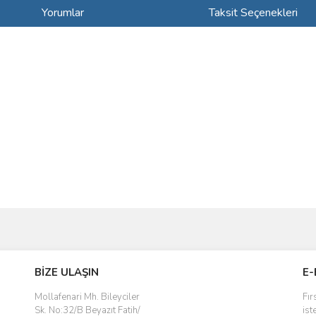
Yorumlar
Taksit Seçenekleri
ve diğer konularda yetersiz gördüğünüz noktaları öneri formunu kullanarak taraf
Bu ürüne ilk yorumu siz yapın!
BİZE ULAŞIN
E-
r.
Yorum Yaz
Mollafenari Mh. Bileyciler
Fır
Sk. No:32/B Beyazıt Fatih/
ist