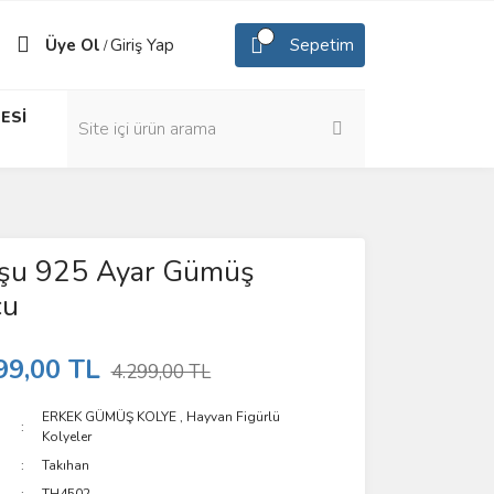
Üye Ol
Giriş Yap
Sepetim
/
ESİ
şu 925 Ayar Gümüş
cu
99,00 TL
4.299,00 TL
ERKEK GÜMÜŞ KOLYE
,
Hayvan Figürlü
Kolyeler
Takıhan