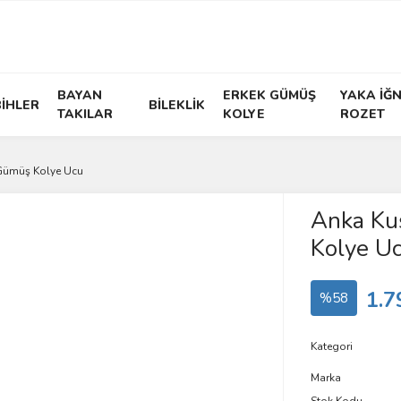
BAYAN
ERKEK GÜMÜŞ
YAKA İĞN
İHLER
BİLEKLİK
TAKILAR
KOLYE
ROZET
Gümüş Kolye Ucu
Anka Ku
Kolye U
1.7
%58
Kategori
Marka