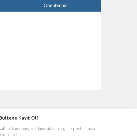
Önerileriniz
ımıza iletebilirsiniz.
Bültene Kayıt Ol!
satları, kampanya ve duyuruları ile ilgili e-posta almak
er misiniz?