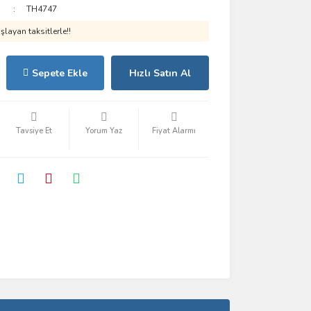
TH4747
layan taksitlerle!!
Sepete Ekle
Hızlı Satın Al
Tavsiye Et
Yorum Yaz
Fiyat Alarmı