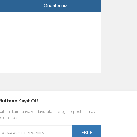
Önerileriniz
ımıza iletebilirsiniz.
Bültene Kayıt Ol!
satları, kampanya ve duyuruları ile ilgili e-posta almak
er misiniz?
EKLE