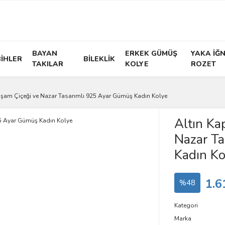
BAYAN
ERKEK GÜMÜŞ
YAKA İĞN
İHLER
BİLEKLİK
TAKILAR
KOLYE
ROZET
şam Çiçeği ve Nazar Tasarımlı 925 Ayar Gümüş Kadın Kolye
Altın Ka
Nazar T
Kadın Ko
1.6
%48
Kategori
Marka