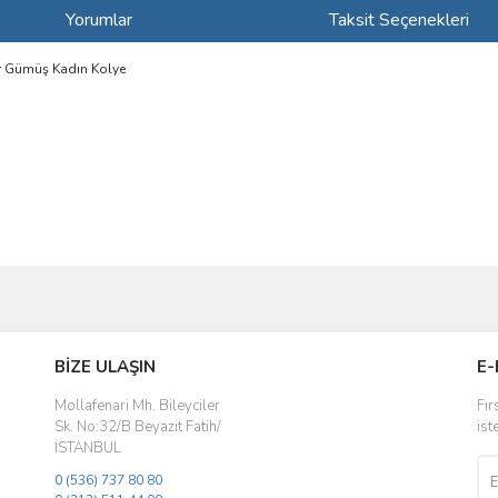
Yorumlar
Taksit Seçenekleri
r Gümüş Kadın Kolye
ve diğer konularda yetersiz gördüğünüz noktaları öneri formunu kullanarak taraf
Bu ürüne ilk yorumu siz yapın!
BİZE ULAŞIN
E-
r.
Yorum Yaz
Mollafenari Mh. Bileyciler
Fır
Sk. No:32/B Beyazıt Fatih/
ist
İSTANBUL
0 (536) 737 80 80