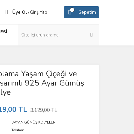
Üye Ol
Giriş Yap
Sepetim
/
ESİ
plama Yaşam Çiçeği ve
asarımlı 925 Ayar Gümüş
lye
19,00 TL
3.129,00 TL
BAYAN GÜMÜŞ KOLYELER
Takıhan