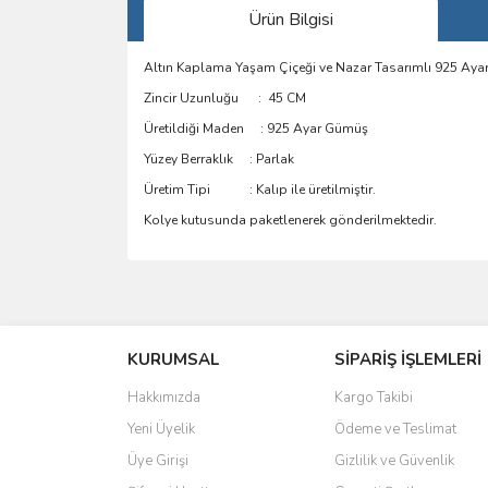
Ürün Bilgisi
Altın Kaplama Yaşam Çiçeği ve Nazar Tasarımlı 925 Aya
Zincir Uzunluğu : 45 CM
Üretildiği Maden : 925 Ayar Gümüş
Yüzey Berraklık : Parlak
Üretim Tipi : Kalıp ile üretilmiştir.
Kolye kutusunda paketlenerek gönderilmektedir.
Bu ürünün fiyat bilgisi, resim, ürün açıklamalarında 
Görüş ve önerileriniz için teşekkür ederiz.
KURUMSAL
SİPARİŞ İŞLEMLERİ
Ürün resmi kalitesiz, bozuk veya görüntülenemiyo
Ürün açıklamasında eksik bilgiler bulunuyor.
Hakkımızda
Kargo Takibi
Ürün bilgilerinde hatalar bulunuyor.
Yeni Üyelik
Ödeme ve Teslimat
Ürün fiyatı diğer sitelerden daha pahalı.
Üye Girişi
Gizlilik ve Güvenlik
Bu ürüne benzer farklı alternatifler olmalı.