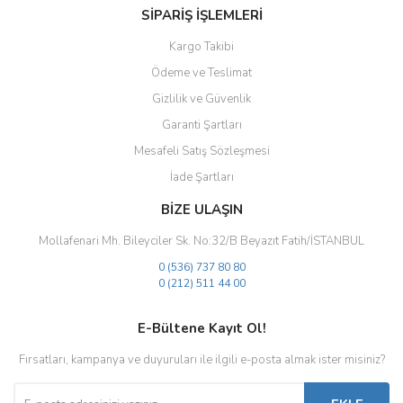
SİPARİŞ İŞLEMLERİ
Kargo Takibi
Ödeme ve Teslimat
Gizlilik ve Güvenlik
Gönder
Garanti Şartları
Mesafeli Satış Sözleşmesi
İade Şartları
BİZE ULAŞIN
Mollafenari Mh. Bileyciler Sk. No:32/B Beyazıt Fatih/İSTANBUL
0 (536) 737 80 80
0 (212) 511 44 00
E-Bültene Kayıt Ol!
Fırsatları, kampanya ve duyuruları ile ilgili e-posta almak ister misiniz?