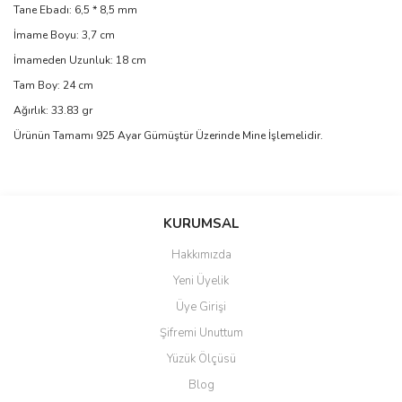
Tane Ebadı: 6,5 * 8,5 mm
İmame Boyu: 3,7 cm
İmameden Uzunluk: 18 cm
Tam Boy: 24 cm
Ağırlık: 33.83 gr
Ürünün Tamamı 925 Ayar Gümüştür Üzerinde Mine İşlemelidir.
Bu ürünün fiyat bilgisi, resim, ürün açıklamalarında ve diğer
konularda yetersiz gördüğünüz noktaları öneri formunu kullanarak
Bu ürüne ilk yorumu siz yapın!
KURUMSAL
tarafımıza iletebilirsiniz.
Görüş ve önerileriniz için teşekkür ederiz.
Hakkımızda
Yorum Yaz
Yeni Üyelik
Ürün resmi kalitesiz, bozuk veya görüntülenemiyor.
Üye Girişi
Ürün açıklamasında eksik bilgiler bulunuyor.
Şifremi Unuttum
Ürün bilgilerinde hatalar bulunuyor.
Yüzük Ölçüsü
Ürün fiyatı diğer sitelerden daha pahalı.
Blog
Bu ürüne benzer farklı alternatifler olmalı.