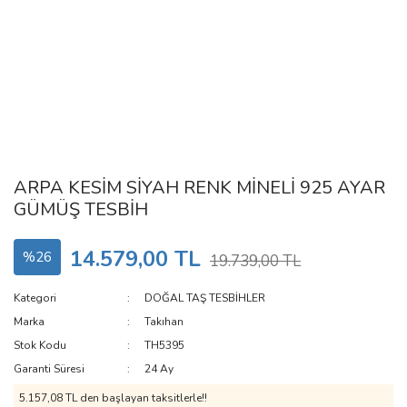
ARPA KESİM SİYAH RENK MİNELİ 925 AYAR
GÜMÜŞ TESBİH
14.579,00 TL
%26
19.739,00 TL
Kategori
DOĞAL TAŞ TESBİHLER
Marka
Takıhan
Stok Kodu
TH5395
Garanti Süresi
24 Ay
5.157,08 TL den başlayan taksitlerle!!