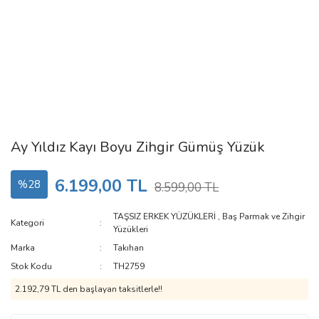
Ay Yıldız Kayı Boyu Zihgir Gümüş Yüzük
6.199,00 TL
%28
8.599,00 TL
TAŞSIZ ERKEK YÜZÜKLERİ
,
Baş Parmak ve Zihgir
Kategori
Yüzükleri
Marka
Takıhan
Stok Kodu
TH2759
2.192,79 TL den başlayan taksitlerle!!