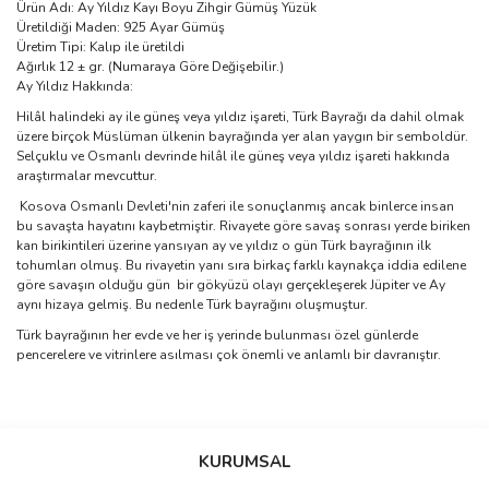
Ürün Adı: Ay Yıldız Kayı Boyu Zihgir Gümüş Yüzük
Üretildiği Maden: 925 Ayar Gümüş
Üretim Tipi: Kalıp ile üretildi
Ağırlık 12 ± gr. (Numaraya Göre Değişebilir.)
Ay Yıldız Hakkında:
Hilâl halindeki ay ile güneş veya yıldız işareti, Türk Bayrağı da dahil olmak
üzere birçok Müslüman ülkenin bayrağında yer alan yaygın bir semboldür.
Selçuklu ve Osmanlı devrinde hilâl ile güneş veya yıldız işareti hakkında
araştırmalar mevcuttur.
Kosova Osmanlı Devleti'nin zaferi ile sonuçlanmış ancak binlerce insan
bu savaşta hayatını kaybetmiştir. Rivayete göre savaş sonrası yerde biriken
kan birikintileri üzerine yansıyan ay ve yıldız o gün Türk bayrağının ilk
tohumları olmuş. Bu rivayetin yanı sıra birkaç farklı kaynakça iddia edilene
göre savaşın olduğu gün bir gökyüzü olayı gerçekleşerek Jüpiter ve Ay
aynı hizaya gelmiş. Bu nedenle Türk bayrağını oluşmuştur.
Türk bayrağının her evde ve her iş yerinde bulunması özel günlerde
pencerelere ve vitrinlere asılması çok önemli ve anlamlı bir davranıştır.
Bu ürünün fiyat bilgisi, resim, ürün açıklamalarında ve diğer
konularda yetersiz gördüğünüz noktaları öneri formunu kullanarak
Bu ürüne ilk yorumu siz yapın!
KURUMSAL
tarafımıza iletebilirsiniz.
Görüş ve önerileriniz için teşekkür ederiz.