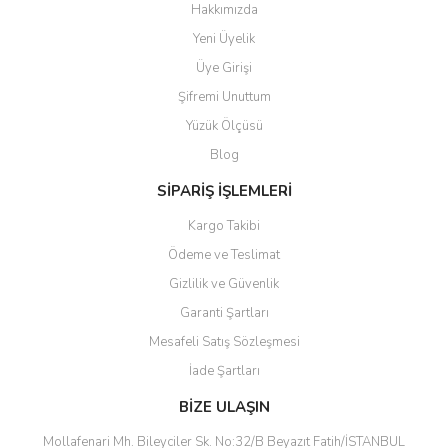
Hakkımızda
Yorum Yaz
Yeni Üyelik
Ürün resmi kalitesiz, bozuk veya görüntülenemiyor.
Üye Girişi
Ürün açıklamasında eksik bilgiler bulunuyor.
Şifremi Unuttum
Ürün bilgilerinde hatalar bulunuyor.
Yüzük Ölçüsü
Ürün fiyatı diğer sitelerden daha pahalı.
Blog
Bu ürüne benzer farklı alternatifler olmalı.
SİPARİŞ İŞLEMLERİ
Kargo Takibi
Ödeme ve Teslimat
Gizlilik ve Güvenlik
Gönder
Garanti Şartları
Mesafeli Satış Sözleşmesi
İade Şartları
BİZE ULAŞIN
Mollafenari Mh. Bileyciler Sk. No:32/B Beyazıt Fatih/İSTANBUL